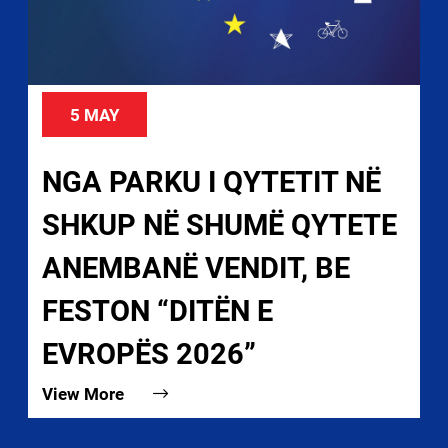
5 MAY
NGA PARKU I QYTETIT NË
SHKUP NË SHUMË QYTETE
ANEMBANË VENDIT, BE
FESTON “DITËN E
EVROPËS 2026”
View More