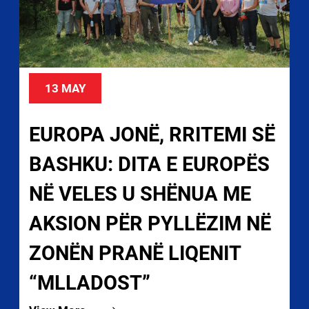
13 MAY
EUROPA JONË, RRITEMI SË
BASHKU: DITA E EUROPËS
NË VELES U SHËNUA ME
AKSION PËR PYLLËZIM NË
ZONËN PRANË LIQENIT
“MLLADOST”