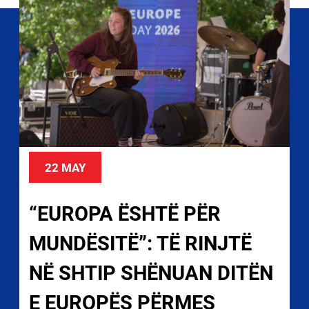
22 MAY
“EUROPA ËSHTË PËR
MUNDËSITË”: TË RINJTË
NË SHTIP SHËNUAN DITËN
E EUROPËS PËRMES