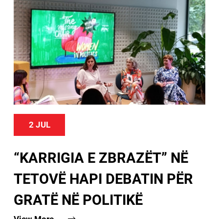
2 JUL
“KARRIGIA E ZBRAZËT” NË
TETOVË HAPI DEBATIN PËR
GRATË NË POLITIKË