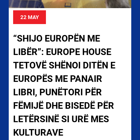
22 MAY
“SHIJO EUROPËN ME
LIBËR”: EUROPE HOUSE
TETOVË SHËNOI DITËN E
EUROPËS ME PANAIR
LIBRI, PUNËTORI PËR
FËMIJË DHE BISEDË PËR
LETËRSINË SI URË MES
KULTURAVE