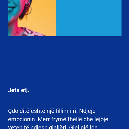
Jeta etj.
Çdo ditë është një fillim i ri. Ndjeje
emocionin. Merr frymë thellë dhe lejoje
veten të ndjesh gjallëri. Gjej një ide.