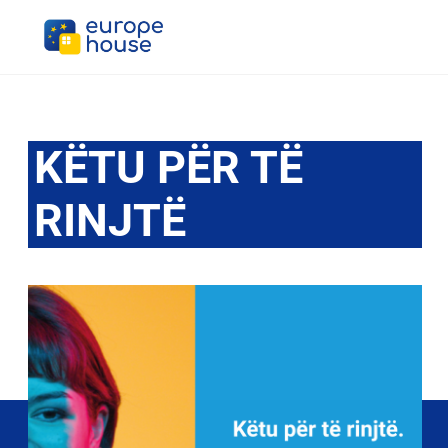
KËTU PËR TË
RINJTË