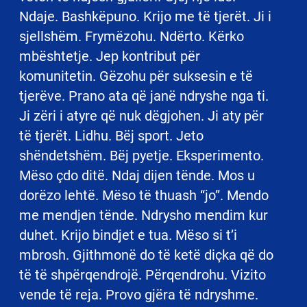
Ndaje. Bashkëpuno. Krijo me të tjerët. Ji i
sjellshëm. Frymëzohu. Ndërto. Kërko
mbështetje. Jep kontribut për
komunitetin. Gëzohu për suksesin e të
tjerëve. Prano ata që janë ndryshe nga ti.
Ji zëri i atyre që nuk dëgjohen. Ji aty për
të tjerët. Lidhu. Bëj sport. Jeto
shëndetshëm. Bëj pyetje. Eksperimento.
Mëso çdo ditë. Ndaj dijen tënde. Mos u
dorëzo lehtë. Mëso të thuash “jo”. Mendo
me mendjen tënde. Ndrysho mendim kur
duhet. Krijo bindjet e tua. Mëso si t’i
mbrosh. Gjithmonë do të ketë diçka që do
të të shpërqendrojë. Përqendrohu. Vizito
vende të reja. Provo gjëra të ndryshme.