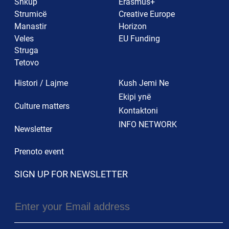
Shkup
Erasmus+
Strumicë
Creative Europe
Manastir
Horizon
Veles
EU Funding
Struga
Tetovo
Histori / Lajme
Kush Jemi Ne
Ekipi ynë
Culture matters
Kontaktoni
INFO NETWORK
Newsletter
Prenoto event
SIGN UP FOR NEWSLETTER