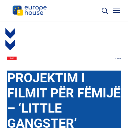
BACK
18 JAN
PROJEKTIM I
FILMIT PËR FËMIJË
– ‘LITTLE
GANGSTER’