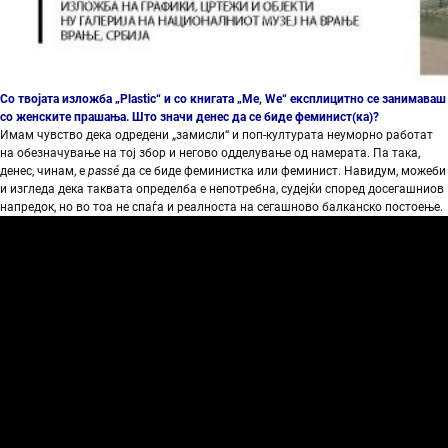
Со твојата изложба „Plastic“ и со книгата „Me, We“ експлицитно се занимаваш
со женските прашања. Што значи денес да се биде феминист(ка)?
Имам чувство дека одредени „замисли“ и поп-културата неуморно работат
на обезначување на тој збор и негово одделување од намерата. Па така,
денес, чинам, е
passé
да се биде феминистка или феминист. Навидум, можеби
и изгледа дека таквата определба е непотребна, судејќи според досегашниов
напредок, но во тоа не спаѓа и реалноста на сегашново балканско постоење.