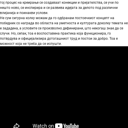
тој процес на креирање се создаваат конекции и пријателства, се учи по
нешто ново, се инспирира и се развива идејата за делото под различни
влијанија и поинакви услови.
Не сум сигурна колку можам да го одбранам постоечкиот концепт на
победник со награда во областа на уметноста и културата доколку темата не
е зададена, а условите се произволно дефинирани, што некогаш знае да се
случи. Но, сепак, тоа е воспоставена практика која функционира, го
потврдува и официјализира дотогашниот труд и постои за добро. Тоа е
можност која не треба да се испушти.