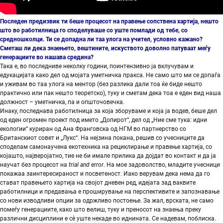
Последен предизвик ти беше процесот на правење сопствена хартија, нешто
што во работилница го споделуваше со уште помлади од тебе, со
средношколци. Ти се допадна ли таа улога на учител, условно кажано?
Сметаш ли дека знаењето, вештините, искуството доволно патуваат меѓу
генерациите во нашава средина?
Така е, во последниве неколку години, поинтензивно ја вклучувам и
едукацијата како дел од мојата уметничка пракса. Не само што ми се допаѓа
и уживам во таа улога на ментор (без разлика дали тоа ќе биде нешто
практично или пак нешто теоретско), туку и сметам дека тоа е еден вид наша
должност – уметничка, па и општочовечка.
Инаку, последнава работилница за која зборуваме и која ја водев, беше дел
од еден огромен проект под името „Допирот“, дел од „Ние сме тука: идни
екологии“ куриран од Ана Франговска од НГМ во партнерство со
Британскиот совет и „Лукс“. На нејзина покана, решив со учесниците да
споделам самонаучена екотехника на рециклирање и правење хартија, со
којашто, најверојатно, тие не би имале прилика да дојдат во контакт и да ја
научат без процесот на
t
r
ial and error
. На мое задоволство, младите учесници
покажаа заинтересираност и посветеност. Иако верувам дека нема да го
стават правењето хартија на својот дневен ред, идејата зад ваквите
работилници и предавања е проширување на перспективите и запознавање
со нови изводливи опции за одржливо постоење. За жал, врската, не само
помеѓу генерациите, како што велиш, туку и преносот на знаења преку
различни дисциплини е сè уште некаде во иднината. Се надевам, поблиска.