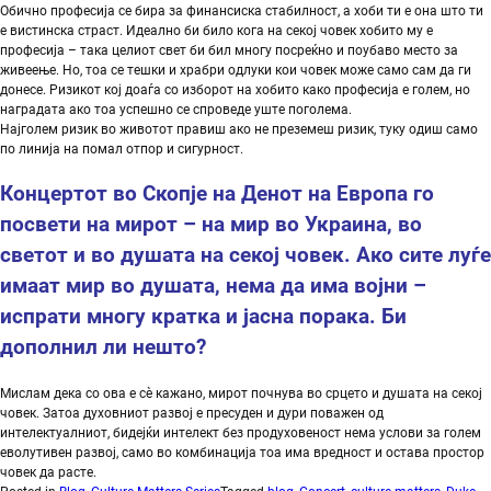
Обично професија се бира за финансиска стабилност, а хоби ти е она што ти
е вистинска страст. Идеално би било кога на секој човек хобито му е
професија – така целиот свет би бил многу посреќно и поубаво место за
живеење. Но, тоа се тешки и храбри одлуки кои човек може само сам да ги
донесе. Ризикот кој доаѓа со изборот на хобито како професија е голем, но
наградата ако тоа успешно се спроведе уште поголема.
Најголем ризик во животот правиш ако не преземеш ризик, туку одиш само
по линија на помал отпор и сигурност.
Концертот во Скопје на Денот на Европа го
посвети на мирот – на мир во Украина, во
светот и во душата на секој човек. Ако сите луѓе
имаат мир во душата,
нема да има војни
–
испрати многу кратка и јасна порака
.
Би
дополнил ли нешто
?
Мислам дека со ова е сè кажано, мирот почнува во срцето и душата на секој
човек. Затоа духовниот развој е пресуден и дури поважен од
интелектуалниот, бидејќи интелект без продуховеност нема услови за голем
еволутивен развој, само во комбинација тоа има вредност и остава простор
човек да расте.