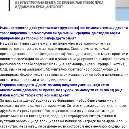
Имаш ли чувство дека уметничките кругови кај нас се мали и тесни и дека ти
треба широчина? Размислуваш ли да смениш средина, да отидеш барем
привремено да твориш во некоја друга земја?
Нашата културна сцена е мала, но попогубно и за уметниците и за
општеството е тоа што е централизирана. Среќна сум што, покрај
прекаријатноста на професијава (читај: вокација), заедно со моите проекти и
нивните реализации во изложби и работилници, прошетав и мојата пракса ја
развивав во повеќе средини: Франција, Германија, Кипар, Турција, Шкотска,
САД, земјите од Балканот… Моментално, претпазливо продолжувам да
аплицирам, бидејќи тековната кризна ситуација носи со себе и дополнителни
логистички проблеми и непредвидливости.
Годинава, наградата „Денес“ за млад визуелен уметник, која ќе ти
овозможеше двомесечен престој во Њујорк, за малку ти се лизна од раце.
Каков е општо твојот став кон наградите?
За наградата „Денес“ годинава во финалниот избор бевме една многу
квалитетна екипа од четири уметнички. Сите се знаевме од претходно преку
дружба или преку проекти. Уште еднаш сакам да упатам честитки до
добитничката на наградата и, воедно, ги охрабрувам сите уметници и
културни работници да аплицираат на повици за награди во земјава и во
странство. Не секогаш ќе се добие, но искуството е незаменливо, бидејќи во