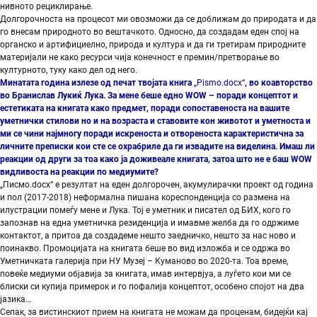
нивното рециклирање.
Долгорочноста на процесот ми овозможи да се доближам до природата и да
го внесам природното во вештачкото. Односно, да создадам еден спој на
органско и артифициелно, природа и култура и да ги третирам природните
материјали не како ресурси чија конечност е премин/претворање во
културното, туку како дел од него.
Минатата година излезе од печат твојата книга
„Pismo.docx“
, во коавторство
во Бранислав Лукиќ Лука. За мене беше едно WOW – поради концептот и
естетиката на книгата како предмет, поради сопоставеноста на вашите
уметнички стилови но и на возраста и ставовите кон животот и уметноста и
ми се чини најмногу поради искреноста и отвореноста карактеристична за
личните преписки кои сте се охрабриле да ги извадите на виделина. Имаш ли
реакции од други за тоа како ја доживеале книгата, затоа што не е баш WOW
видливоста на реакции по медиумите?
„Писмо.docx“ е резултат на еден долгорочен, акумулирачки проект од година
и пол (2017-2018) неформална пишана кореспонденција со размена на
илустрации помеѓу мене и Лука. Тој е уметник и писател од БИХ, кого го
запознав на една уметничка резиденција и имавме желба да го одржиме
контактот, а притоа да создадеме нешто заедничко, нешто за нас ново и
поинакво. Промоцијата на книгата беше во вид изложба и се одржа во
Уметничката галерија при НУ Музеј – Куманово во 2020-та. Тоа време,
повеќе медиуми објавија за книгата, имав интервјуа, а луѓето кои ми се
блиски си купија примерок и го пофалија концептот, особено спојот на два
јазика…
Сепак, за вистинскиот прием на книгата не можам да проценам, бидејќи кај