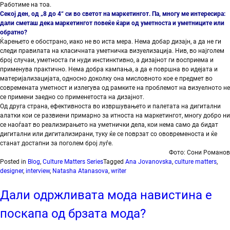
Работиме на тоа.
Секој ден, од „8 до 4“ си во светот на маркетингот. Па, многу ме интересира:
дали сметаш дека маркетингот повеќе ќари од уметноста и уметниците или
обратно?
Ќарењето е обострано, иако не во иста мера. Нема добар дизајн, а да не ги
следи правилата на класичната уметничка визуелизација. Нив, во најголем
број случаи, уметноста ги нуди инстинктивно, а дизајнот ги восприема и
применува практично. Нема добра кампања, а да е површна во идејата и
материјализацијата, односно доколку она мисловното кое е предмет во
современата уметност и излегува од рамките на проблемот на визуелното не
се примени заедно со применетоста на дизајнот.
Од друга страна, ефективноста во извршувањето и палетата на дигитални
алатки кои се развиени примарно за итноста на маркетингот, многу добро ни
се наоѓаат во реализирањето на уметнички дела, кои нема само да бидат
дигитални или дигитализирани, туку ќе се поврзат со ововременоста и ќе
станат достапни за поголем број луѓе.
Фото: Сони Романов
Posted in
Blog
,
Culture Matters Series
Tagged
Ana Jovanovska
,
culture matters
,
designer
,
interview
,
Natasha Atanasova
,
writer
Дали одржливата мода навистина е
поскапа од брзата мода?