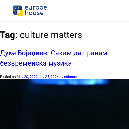
Tag:
culture matters
Дуке Бојаџиев: Сакам да правам
безвременска музика
Posted on
May 20, 2022
July 25, 2024
by
euhouse