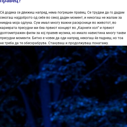
правец
?
Сè додека се движиш напред, нема погрешен правец. Се трудам да го дадам
секогаш најдоброто од себе во секој даден момент, и никогаш не жалам за
ниедна моја одлука. Сум имал многу важни раскрсници во животот, во
кариерата пресудни ми беа првиот концерт во „Карнеги хол“ и првиот
долгометражен филм за кој правев музика, но имало навистина многу такви
пресудни моменти. Битно е човек да оди напред, некогаш ќе паднеш, но тоа
не треба да те обесхрабрува. Стануваш и продолжуваш понатаму.