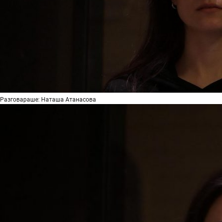
Разговараше: Наташа Атанасова