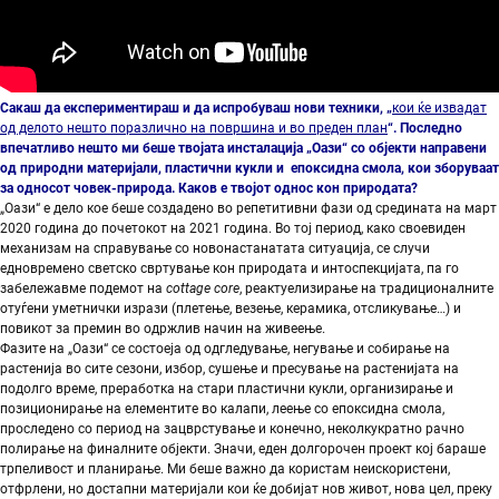
Сакаш да експериментираш и да испробуваш нови техники, „
кои ќе извадат
од делото нешто поразлично на површина и во преден план
“. Последно
впечатливо нешто ми беше твојата инсталација „Оази“ со објекти направени
од природни материјали, пластични кукли и епоксидна смола, кои зборуваат
за односот човек-природа. Каков е твојот однос кон природата?
„Оази“ е дело кое беше создадено во репетитивни фази од средината на март
2020 година до почетокот на 2021 година. Во тој период, како своевиден
механизам на справување со новонастанатата ситуација, се случи
едновремено светско свртување кон природата и интоспекцијата, па го
забележавме подемот на
cottage core
, реактуелизирање на традиционалните
отуѓени уметнички изрази (плетење, везење, керамика, отсликување…) и
повикот за премин во одржлив начин на живеење.
Фазите на „Оази“ се состоеја од одгледување, негување и собирање на
растенија во сите сезони, избор, сушење и пресување на растенијата на
подолго време, преработка на стари пластични кукли, организирање и
позиционирање на елементите во калапи, леење со епоксидна смола,
проследено со период на зацврстување и конечно, неколкукратно рачно
полирање на финалните објекти. Значи, еден долгорочен проект кој бараше
трпеливост и планирање. Ми беше важно да користам неискористени,
отфрлени, но достапни материјали кои ќе добијат нов живот, нова цел, преку