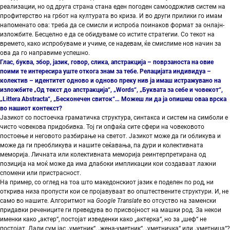
реализации, но од друга страна стана еден погоден самоодржлив систем на
профитерство на грбот на културата во криза. И во други прилики го имам
напоменато ова: треба да се смисли и испроба поинаков формат за онлајн-
изложбите. Бесцелно е да се обидуваме со истите стратегии. Со текот на
времето, како испробуваме и учиме, се надевам, ќе смислиме нов начин за
ова да го направиме успешно.
Глас, буква, збор, јазик, говор, слика, апстракција – поврзаноста на овие
поими те интересира уште откога знам за тебе. Релацијата индивидуа –
колектив – идентитет одново и одново преку нив ја имаш истражувано на
изложбите „Од текст до апстракција“, „Words“, „Буквата за себе и човекот“,
„Littera Аbstracta“, „Бесконечен свиток“… Можеш ли да ја опишеш оваа врска
во нашиот контекст?
Јазикот со постоечка граматичка структура, синтакса и систем на симболи е
чисто човекова придобивка. Тој ги опфаќа сите сфери на човековото
постоење и неговото разбирање на светот. Јазикот може да ги обликува и
може да ги преобликува и нашите сеќавања, па дури и колективната
меморија. Личната или колективната меморија реинтерпретирана од
позиција на моќ може да има длабоки импликации кои создаваат лажни
спомени или пристрасност.
На пример, со оглед на тоа што македонскиот јазик е поделен по род, ни
открива низа пропусти кои се пројавуваат во општествените структури. И, не
само во нашите. Алгоритмот на
Google Translate
во отсуство на заменски
придавки речениците ги преведува во присвојност на машки род. За некои
именки како „актер“, постојат изведенки како „актерка“, но за „шеф“ не
постојат. Дали сум јас „уметник“, „жена-уметник“, „уметничка“ или „уметница“?