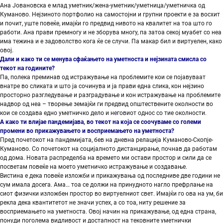
Ана Јовановска е млад уметник/жена-уметник/уметница/уметничка од
Куманово. Нејзиното портфолио на самостојни и групни проекти е за восхит
и почит, уште повеќе, имајќи го предвид нивото на квалитет на тоа што го
работи. Ана прави премногу и не зборува многу, па затоа секој муабет со неа
има тежина и е задоволство кога ќе се случи. Па макар бил и виртуелен, како
овој.
Дали и како ти се менува сфаќањето на уметноста и нејзината смисла со
текот на годините?
Па, полека преминав од истражување на проблемите кои се појавуваат
внатре во сликата и што ја сочинува и ја прави една слика, кон нејзино
просторно разгледување и разградување и кон истражување на проблемите
надвор од неа – творење земајќи ги предвид општествените околности во
кои се создава едно уметничко дело и неговиот однос со тие околности.
А како ти влијае пандемијава, во текот на која се соочуваме со големи
промени во прикажувањето и восприемањето на уметноста?
Пред почетокот на пандемијата, бев на дневна релација Куманово-Скопје-
Куманово. Со почетокот на социјалното дистанцирање, почнав да работам
од дома. Новата распределба на времето ми остави простор и сили да се
посветам повеќе на моето уметничко истражување и создавање.
Вистина е дека повеќе изложби и прикажувања од последниве две години не
сум имала досега. Ама… тоа се должи на принудното нагло префрлање на
сиот физички изложбен простор во виртуелниот свет. Имајќи го ова на ум, би
рекла дека квантитетот не значи успех, а со тоа, ниту решение за
восприемањето на уметноста. Овој начин на прикажување, од една страна,
понуди поголема видливост и достапност на тековните уметнички