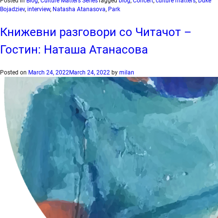
Posted in
Blog
,
Culture Matters Series
Tagged
blog
,
Concert
,
culture matters
,
Duke
Bojadziev
,
interview
,
Natasha Atanasova
,
Park
Книжевни разговори со Читачот –
Гостин: Наташа Атанасова
Posted on
March 24, 2022
March 24, 2022
by
milan