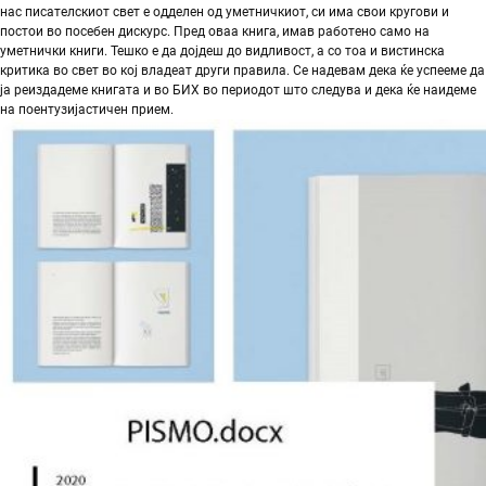
нас писателскиот свет е одделен од уметничкиот, си има свои кругови и
постои во посебен дискурс. Пред оваа книга, имав работено само на
уметнички книги. Тешко е да дојдеш до видливост, а со тоа и вистинска
критика во свет во кој владеат други правила. Се надевам дека ќе успееме да
ја реиздадеме книгата и во БИХ во периодот што следува и дека ќе наидеме
на поентузијастичен прием.