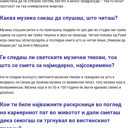
навистина да си отворен систем, без его и многу предрасуди – тие го кочат
протокот на таа универзална енергија.
Каква
музика
сакаш
да
слушаш
, што читаш
?
Музика слушам ретко и по препорака, бидејќи по цел ден во студио ми треба
одмор на ушите, ми треба тишина и звук на природа. Читам поезија од Руми
која секогаш облагородува, а последна книга што ја читав беше „Умирам да
бидам јас“ од Анита Мурџани.
Ги следиш ли светските
музички
текови
,
тоа
што
се
смета
за
најмодерно
,
најсовремено
?
Не ги следам воопшто светските музички текови и трендови на што е
модерно, не сакам да правам музика со временски печат, туку музика која е
безвременска. Музика која и по 50 и 100 години ќе звучи еднакво свежо и
длабоко.
Кои
ти
биле
најважните
раскрсници
во
поглед
на
кариерниот
пат
во
животот
и
дали
сметаш
дека
секогаш
си
тргнувал
во
вистинскиот