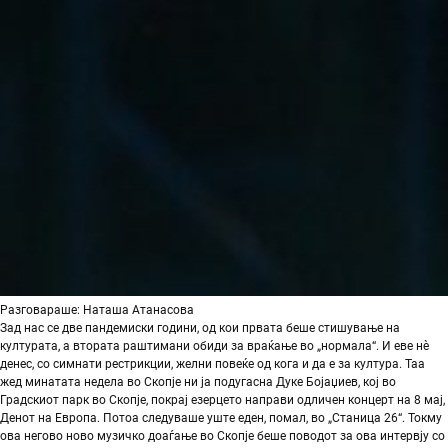
Разговараше: Наташа Атанасова
Зад нас се две пандемиски години, од кои првата беше стишување на
културата, а втората раштимани обиди за враќање во „нормала“. И еве нè
денес, со симнати рестрикции, желни повеќе од кога и да е за култура. Таа
жед минатата недела во Скопје ни ја подугасна Дуке Бојаџиев, кој во
Градскиот парк во Скопје, покрај езерцето направи одличен концерт на 8 мај,
Денот на Европа. Потоа следуваше уште еден, помал, во „Станица 26“. Токму
ова негово ново музичко доаѓање во Скопје беше поводот за ова интервју со