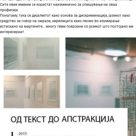
Сите овие именки се користат наизменично за опишување на оваа
професија.
Понатаму, тука се дијалектот како основа за дискриминација, јазикот како
средство за говор на омраза, кирилицата како писмо во изумирање
истискано на маргините… многу теми поврзани со јазикот што постојано ме
интересираат.