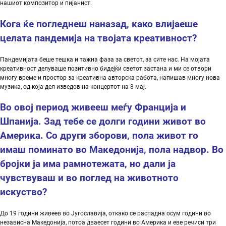
нашиот композитор и пијанист.
Кога
ќе
погледнеш
наназад
,
како
влијаеше
целата
пандемија
на
твојата
креативност
?
Пандемијата беше тешка и тажна фаза за светот, за сите нас. На мојата
креативност делуваше позитивно бидејќи светот застана и ми се отвори
многу време и простор за креативна авторска работа, напишав многу нова
музика, од која дел изведов на концертот на 8 мај.
Во овој период живееш
меѓу
Франција
и
Шпанија
.
Зад
тебе
се
долги
години
живот
во
Америка
.
Со
други
зборови
,
пола
живот
го
имаш
поминато
во
Македонија
,
пола
надвор
.
Во
бројки
ја
има
рамнотежата
,
но
дали
ја
чувствуваш
и
во
поглед
на
животното
искуство
?
До 19 години живеев во Југославија, откако се распадна осум години во
независна Македонија, потоа дваесет години во Америка и еве речиси три