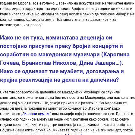
години во Европа. Тоа е големо шаренило на искуства кои на уникатен начин
го формираат карактерот на еден човек. Бројката колку години ќе живееш и
каде е ирелевантна, но мислам за секој човек е важно да поживее макар и на
кратко надвор од својата земја. Тоа многу значи за духовниот и за
интелектуалниот развој.
Иако не си тука,
изминатава
деценија
си
постојано
присутен
преку
бројни
концерти
и
соработки
со
македонски
музичари
(
Каролина
Гочева
,
Бранислав
Николов
,
Дина
Јашари
…).
Како
се
одвиваат
тие
муабети
,
договарања
и
крајна
реализација
на
делата
на
далечина
?
Сите тие соработки на далечина со македонски музичари се случиле
спонтано, во моменти кога сум бил во посета на Македонија, или пак кога тие
дошле кај мене на гости. Но, секоја приказна е различна. Со Каролина се
знам од дете, ја поканив на мојот втор концерт во „Карнеги хол“ како
гостинка со
„Зборови немам“
, композиција која ја напишав за неа. Бранко го
следев низ годиниве, многу ми беше инспиративен како вокал. Пред седум
години се запознавме и пред три конечно ја направивме првата соработка.
Со Дина беше ептен случајно. Минатата година бев на нејзин концерт, потоа