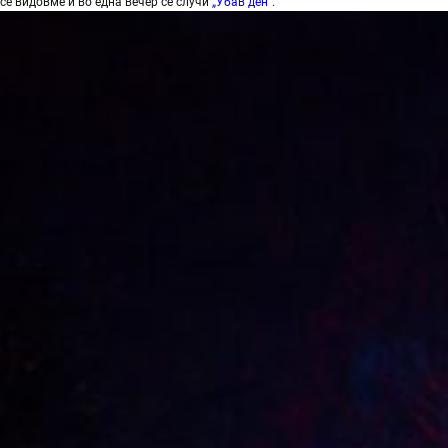
се видовме и во една вечер се случи
„Убав ден“
.