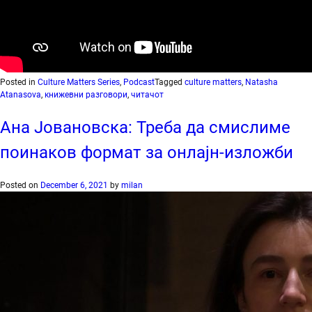
Posted in
Culture Matters Series
,
Podcast
Tagged
culture matters
,
Natasha
Atanasova
,
книжевни разговори
,
читачот
Ана Јовановска: Треба да смислиме
поинаков формат за онлајн-изложби
Posted on
December 6, 2021
by
milan