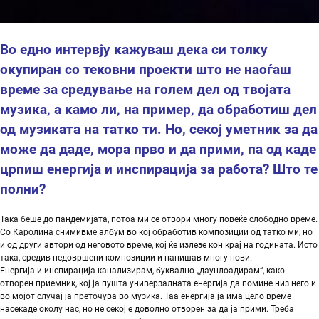
Во едно интервју кажуваш дека си толку
окупиран со тековни проекти што не наоѓаш
време за средување на голем дел од твојата
музика,
а
камо
ли
,
на
пример
,
да
обработиш
дел
од
музиката
на
татко
ти
.
Но
,
секој
уметник
за
да
може
да
даде
,
мора
прво
и
да
прими
,
па
од
каде
црпиш
енергија
и
инспирација
за
работа
?
Што
те
полни
?
Така беше до пандемијата, потоа ми се отвори многу повеќе слободно време.
Со Каролина снимивме албум во кој обработив композиции од татко ми, но
и од други автори од неговото време, кој ќе излезе кон крај на годината. Исто
така, средив недовршени композиции и напишав многу нови.
Енергија и инспирација канализирам, буквално „даунлоадирам“, како
отворен приемник, кој ја пушта универзалната енергија да помине низ него и
во мојот случај ја преточува во музика. Таа енергија ја има цело време
насекаде околу нас, но не секој е доволно отворен за да ја прими. Треба