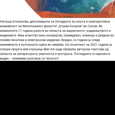
Наташа Атанасова, дипломирала на Катедрата за општа и компаративна
книжевност на Филолошкиот факултет „Блаже Конески“ во Скопје. Во
изминатите 11 години работи во областа на маркетингот, издаваштвото и
медиумите. Има искуство како копирајтер, преведувач, новинар и уредник во
повеќе печатени и електронски медиуми. Воедно, со години ја следи
книжевната и културната сцена во земјава. На почетокот на 2021 година ја
отвори својата веб-страница Blen.mk каде објавува авторски текстови од
областа на литературата, уметноста и културата. Погледнете го најновото
видео – книжевен разговор со Читачот!