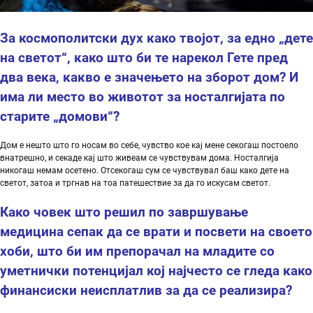
За космополитски
дух
како
твојот
,
за
едно
„
дете
на
светот
“
,
како
што
би
те
нарекол
Гете
пред
два
века
,
какво
е
значењето
на
зборот
дом
?
И
има
ли
место
во
животот
за
носталгијата
по
старите
„
домови
“
?
Дом е нешто што го носам во себе, чувство кое кај мене секогаш постоело
внатрешно, и секаде кај што живеам се чувствувам дома. Носталгија
никогаш немам осетено. Отсекогаш сум се чувствувал баш како дете на
светот, затоа и тргнав на тоа патешествие за да го искусам светот.
Како
човек
што
решил
по
завршување
медицина
сепак
да
се
врати
и
посвети
на
своето
хоби
,
што
би
им
препорачал
на
младите
со
уметнички
потенцијал
кој
најчесто
се
гледа
како
финансиски
неисплатлив
за
да
се
реализира
?