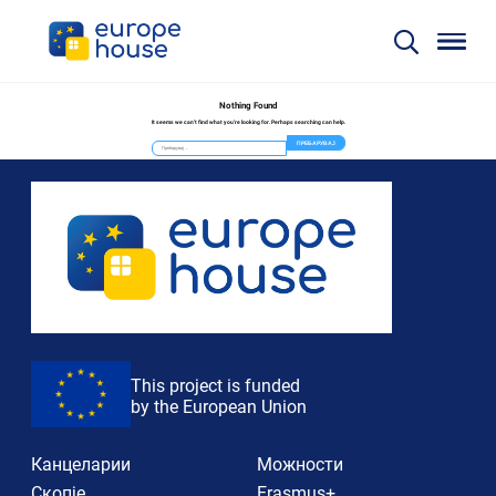
Nothing Found
It seems we can’t find what you’re looking for. Perhaps searching can help.
Пребарувај
за:
This project is funded
by the European Union
Канцеларии
Можности
Скопје
Erasmus+