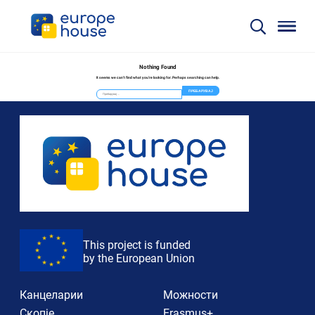
Nothing Found
It seems we can’t find what you’re looking for. Perhaps searching can help.
Пребарувај
за:
This project is funded
by the European Union
Канцеларии
Можности
Скопје
Erasmus+