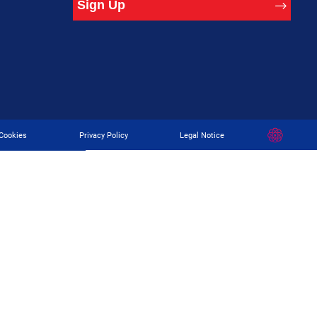
Sign Up
Developed
Cookies
Privacy Policy
Legal Notice
By
Digital
Present