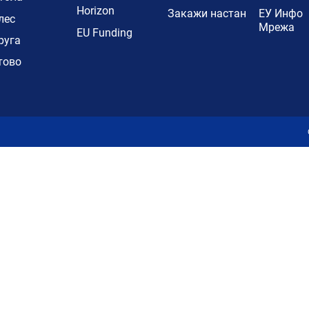
Horizon
Закажи настан
ЕУ Инфо
лес
Мрежа
EU Funding
руга
тово