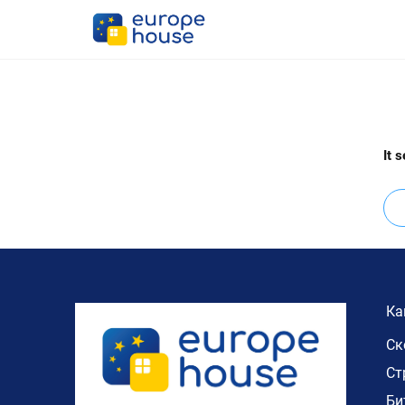
It 
Пре
за:
Ка
Ск
Ст
Би