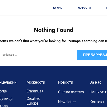
ЗА НАС
НОВОСТИ
Nothing Found
seems we can’t find what you’re looking for. Perhaps searching can h
барувај
нцеларии
Можности
Новости
За нас
опје
Erasmus+
Culture matters
Нашиот 
румица
Creative
Newsletter
Контакт
Europe
тола