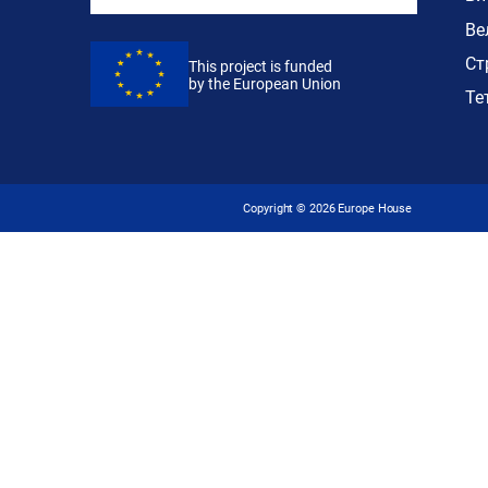
Ве
Ст
This project is funded
by the European Union
Те
Copyright ©
2026
Europe House