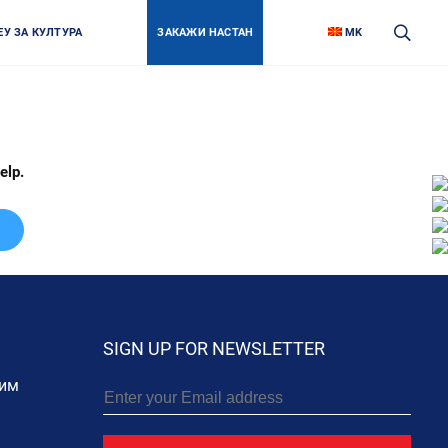
ЕУ ЗА КУЛТУРА
ЗАКАЖИ НАСТАН
MK
elp.
Fa
Lin
In
Lin
Twi
Lin
Yo
Lin
SIGN UP FOR NEWSLETTER
тим