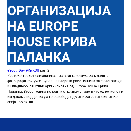
ОРГАНИЗАЦИЈА
НА EUROPE
HOUSE КРИВА
ПАЛАНКА
#YouthDay
#KickOff
part 2
Кратово, градот сликовница, послужи како муза за младите
фотографи кои учествуваа на втората работилница за фотографија
и младински вештини организирана од Europe House Крива
Паланка.
Втора година по ред ги откриваме талентите од регионот и
им даваме поддршка да го ослободат духот и заграбат светот во
својот објектив.