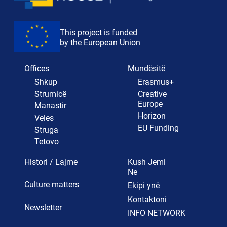
This project is funded
by the European Union
Offices
Mundësitë
Shkup
Erasmus+
Strumicë
Creative
Europe
Manastir
Horizon
Veles
EU Funding
Struga
Tetovo
Histori / Lajme
Kush Jemi
Ne
Culture matters
Ekipi ynë
Kontaktoni
Newsletter
INFO NETWORK