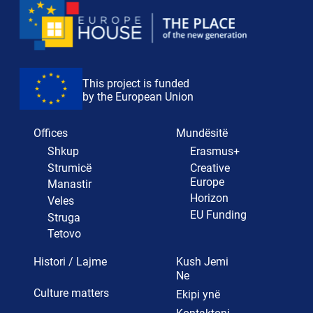
This project is funded
by the European Union
Offices
Mundësitë
Shkup
Erasmus+
Strumicë
Creative
Europe
Manastir
Horizon
Veles
EU Funding
Struga
Tetovo
Histori / Lajme
Kush Jemi
Ne
Culture matters
Ekipi ynë