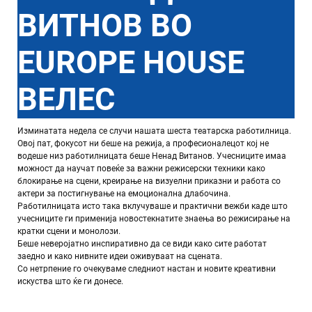
ВИТНОВ ВО
EUROPE HOUSE
ВЕЛЕС
Изминатата недела се случи нашата шеста театарска работилница.
Овој пат, фокусот ни беше на режија, а професионалецот кој не
водеше низ работилницата беше Ненад Витанов. Учесниците имаа
можност да научат повеќе за важни режисерски техники како
блокирање на сцени, креирање на визуелни приказни и работа со
актери за постигнување на емоционална длабочина.
Работилницата исто така вклучуваше и практични вежби каде што
учесниците ги применија новостекнатите знаења во режисирање на
кратки сцени и монолози.
Беше неверојатно инспиративно да се види како сите работат
заедно и како нивните идеи оживуваат на сцената.
Со нетрпение го очекуваме следниот настан и новите креативни
искуства што ќе ги донесе.