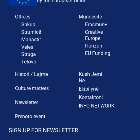
by the European Union
Offices
Mundësitë
Shkup
Erasmus+
Strumicë
Creative
Europe
Manastir
Horizon
Veles
EU Funding
Struga
Tetovo
Histori / Lajme
Kush Jemi
Ne
Culture matters
Ekipi ynë
Kontaktoni
Newsletter
INFO NETWORK
Prenoto event
SIGN UP FOR NEWSLETTER