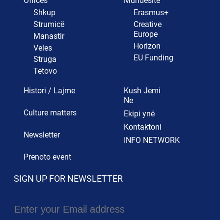
Offices
Mundësitë
Shkup
Erasmus+
Strumicë
Creative
Europe
Manastir
Horizon
Veles
EU Funding
Struga
Tetovo
Histori / Lajme
Kush Jemi
Ne
Culture matters
Ekipi ynë
Kontaktoni
Newsletter
INFO NETWORK
Prenoto event
SIGN UP FOR NEWSLETTER