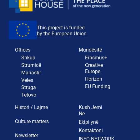
This project is funded
by the European Union
Offices
Mundësitë
Shkup
Erasmus+
Strumicë
Creative
Europe
Manastir
Horizon
Veles
EU Funding
Struga
Tetovo
Histori / Lajme
Kush Jemi
Ne
Culture matters
Ekipi ynë
Kontaktoni
Newsletter
INFO NETWORK