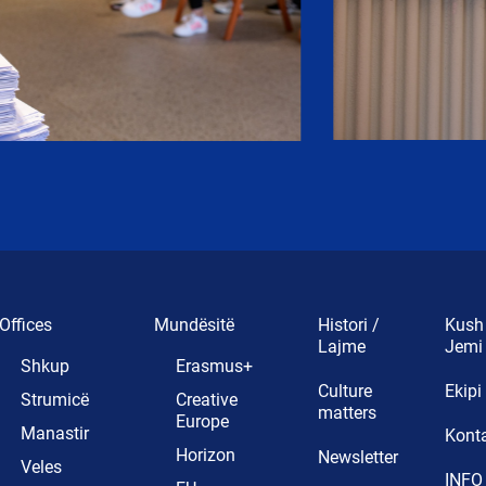
Offices
Mundësitë
Histori /
Kush
Lajme
Jemi
Shkup
Erasmus+
Culture
Ekipi
Strumicë
Creative
matters
Europe
Manastir
Kont
Horizon
Newsletter
Veles
INFO