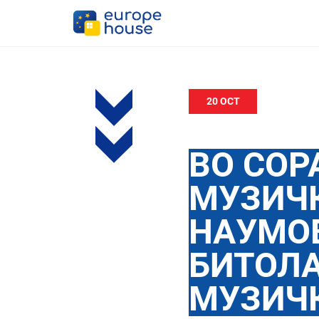
20 OCT
ВО СОР
МУЗИЧК
НАУМОВ
БИТОЛА
МУЗИЧ