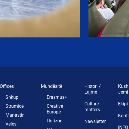
Offices
Mundësitë
Histori /
Kush
Lajme
Jemi
Shkup
Erasmus+
Culture
Ekipi
Strumicë
Creative
matters
Europe
Manastir
Kont
Horizon
Newsletter
Veles
INFO