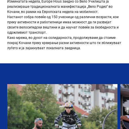
Изминатата недела, Europe Hous заедно со
Вело Училишта
ја
реализираше традиционалната манифестација „Вело Родео“ во
Кочани, во рамки на Европската недела на мобилност.
Настанот собра повеќе од 150 учесници од различни возрасти, кои
преку активности и работилници имаа можност да ги развијат
своите велосипедски вештини и да научат повеќе за безбедноста и
одржливиот транспорт.
Како мрежа, во духот на солидарноста, продолжуваме да стоиме
покрај Кочани преку креирање разни активности што ги зближуваат
луѓето и ја зајакнуваат локалната заедница.