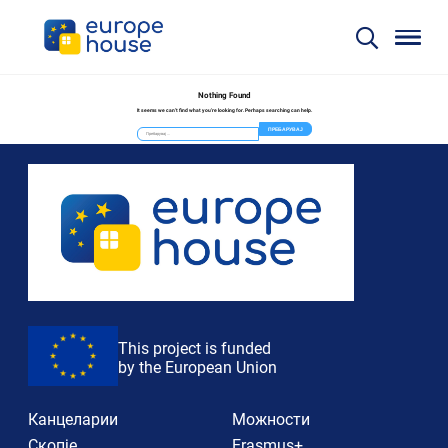
Nothing Found
It seems we can’t find what you’re looking for. Perhaps searching can help.
Пребарувај
за:
This project is funded
by the European Union
Канцеларии
Можности
Скопје
Erasmus+