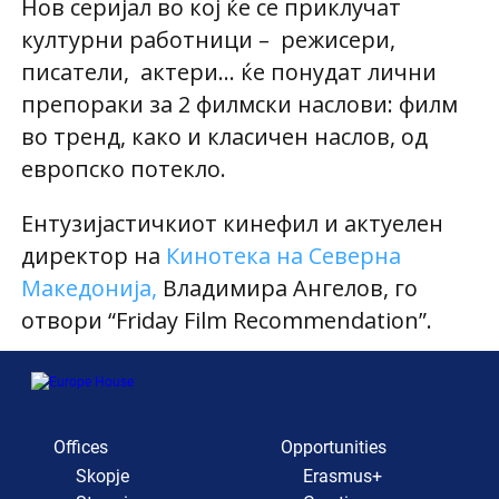
Hов серијал во кој ќе се приклучат
културни работници –
режисери,
писатели,
актери… ќе понудат лични
препораки за 2 филмски наслови: филм
во тренд, како и класичен наслов, од
европско потекло.
Ентузијастичкиот кинефил и актуелен
директор на
Кинотека на Северна
Македонија,
Владимира Ангелов, го
отвори “Friday Film Recommendation”.
Offices
Opportunities
Skopje
Erasmus+