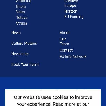
Strumica
Creative
Europe
Bitola
Horizon
Veles
EU Funding
Tetovo
Struga
News
About
Our
Culture Matters
Team
Contact
Newsletter
EU Info Network
Book Your Event
Cookies
Privacy Policy
Legal Notice
Our Website uses cookies to improve
your experience. Read more at our
Copyright ©
2026
Europe House