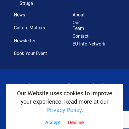
Struga
News
About
Our
Culture Matters
Team
Contact
Newsletter
EU Info Network
Book Your Event
Cookies
Privacy Policy
Legal Notice
Our Website uses cookies to improve
your experience. Read more at our
Copyright ©
2026
Europe House
Privacy Policy
.
Developed
By
Accept
Decline
Digital