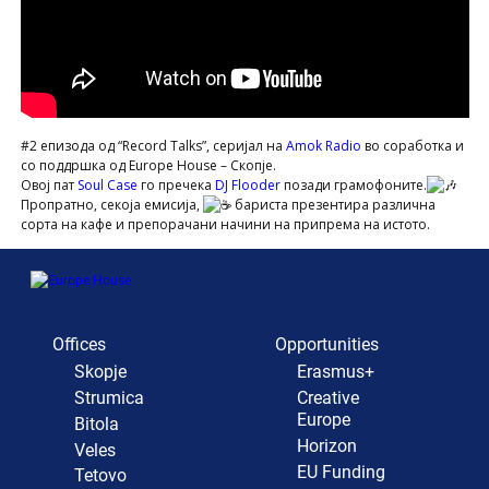
#2 епизода од “Record Talks”, серијал на
Amok Radio
во соработка и
со поддршка од Europe House – Скопје.
Овој пат
Soul Case
го пречекa
DJ Flooder
позади грамофоните.
Пропратно, секоја емисија,
бариста презентира различна
сорта на кафе и препорачани начини на припрема на истото.
Offices
Opportunities
Skopje
Erasmus+
Strumica
Creative
Europe
Bitola
Horizon
Veles
EU Funding
Tetovo