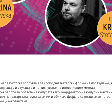
Тамара Ристоска зборуваме за слободни театарски форми на изразување, 
опулација и едукација и поттикнување на иновативните методи.
ка работи во областа на културата како координатор на културни настани
вач на театарската група за сенки и облици. Двајцата секогаш се во потраг
ници на оваа тема.