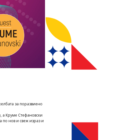
желбата за поразвиено
, а Круме Стефановски
а по нов и свеж израз и