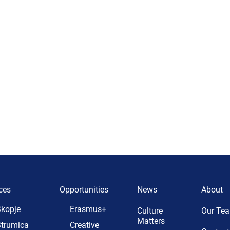
ces
Opportunities
News
About
kopje
Erasmus+
Culture
Our Te
Matters
trumica
Creative