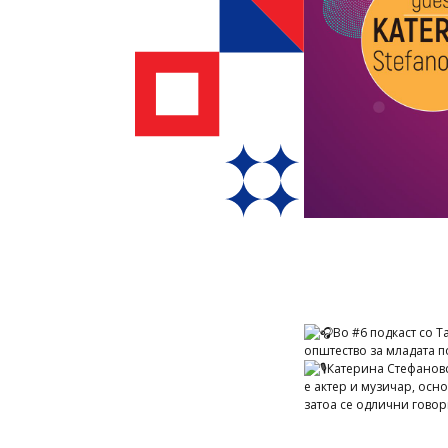
Во #6 подкаст со 
општество за младата п
Катерина Стефановс
е актер и музичар, осно
затоа се одлични говор