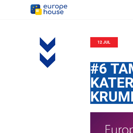
12 JUL
#6 TA
KATER
KRUME