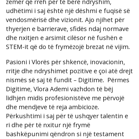
zemër që rreh për të bërë ndryshim,
udhëtimi i saj është një dëshmi e fuqisë së
vendosmërisë dhe vizionit. Ajo njihet për
thyerjen e barrierave, sfidës ndaj normave
dhe nxitjen e arsimit cilësor në fushën e
STEM-it që do të frymëzojë brezat në vijim.
Pasioni i Vlorës për shkencë, inovacionin,
rritje dhe ndryshimet pozitive e çoi atë drejt
nismës së saj të fundit – Digitime. Përmes
Digitime, Vlora Ademi vazhdon të bëj
lidhjen midis profesionistëve me përvojë
dhe mendjeve të reja ambicioze.
Përkushtimi i saj për të ushqyer talentin e
ri dhe për të nxitur një frymë
bashkëpunimi qëndron si një testament