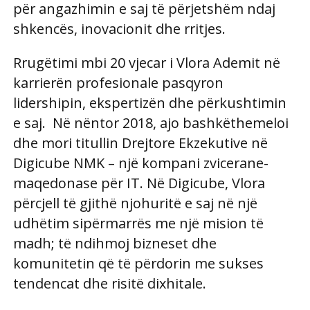
për angazhimin e saj të përjetshëm ndaj
shkencës, inovacionit dhe rritjes.
Rrugëtimi mbi 20 vjecar i Vlora Ademit në
karrierën profesionale pasqyron
lidershipin, ekspertizën dhe përkushtimin
e saj. Në nëntor 2018, ajo bashkëthemeloi
dhe mori titullin Drejtore Ekzekutive në
Digicube NMK – një kompani zvicerane-
maqedonase për IT. Në Digicube, Vlora
përcjell të gjithë njohuritë e saj në një
udhëtim sipërmarrës me një mision të
madh; të ndihmoj bizneset dhe
komunitetin që të përdorin me sukses
tendencat dhe risitë dixhitale.