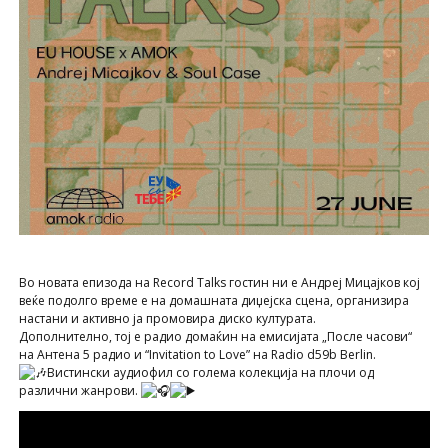
Во новата епизода на Record Talks гостин ни e Андреј Мицајков кој
веќе подолго време е на домашната диџејска сцена, организира
настани и активно ја промовира диско културата.
Дополнително, тој е радио домаќин на емисијата „После часови“
на Антена 5 радио и “Invitation to Love” на Radio d59b Berlin.
Вистински аудиофил со голема колекција на плочи од
различни жанрови.