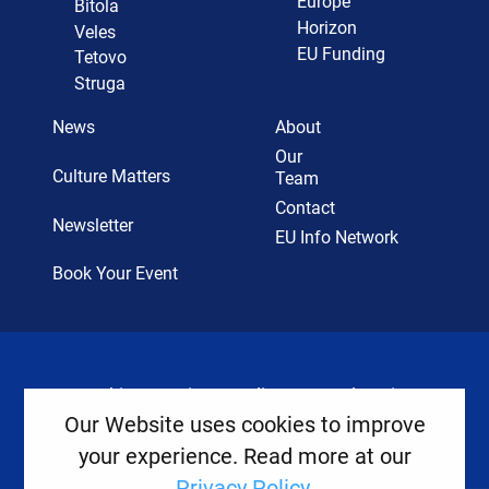
Europe
Bitola
Horizon
Veles
EU Funding
Tetovo
Struga
News
About
Our
Culture Matters
Team
Contact
Newsletter
EU Info Network
Book Your Event
Cookies
Privacy Policy
Legal Notice
Our Website uses cookies to improve
your experience. Read more at our
Copyright ©
2026
Europe House
Privacy Policy
.