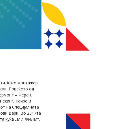
ти. Како монтажер
ски. Повеќето од
ермонт – Феран,
Пекинг, Каиро и
кот на Специјалната
ови Вари. Во 2017та
ата куќа „МИ ФИЛМ“,