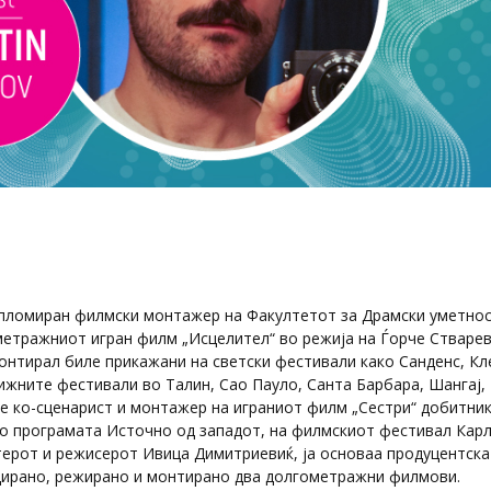
пломиран филмски монтажер на Факултетот за Драмски уметнос
етражниот игран филм „Исцелител“ во режија на Ѓорче Стварев
нтирал биле прикажани на светски фестивали како Санденс, Кл
ижните фестивали во Талин, Сао Пауло, Санта Барбара, Шангај, 
 е ко-сценарист и монтажер на играниот филм „Сестри“ добитни
о програмата Источно од западот, на филмскиот фестивал Карл
терот и режисерот Ивица Димитриевиќ, ја основаа продуцентск
цирано, режирано и монтирано два долгометражни филмови.