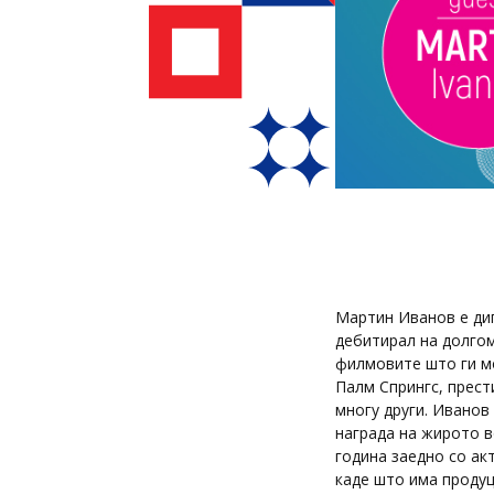
Мартин Иванов е ди
дебитирал на долгом
филмовите што ги мо
Палм Спрингс, прест
многу други. Иванов
награда на жирото в
година заедно со ак
каде што има проду