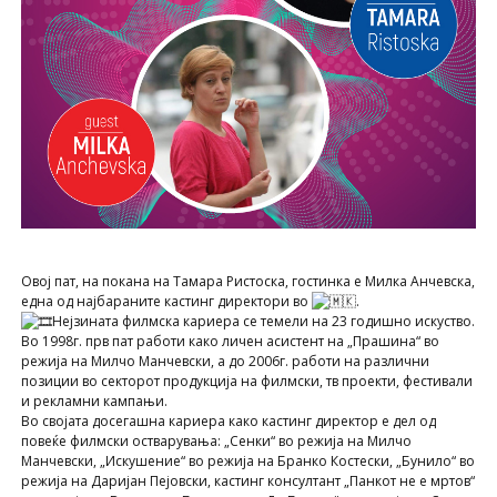
Овој пат, на покана на Тамара Ристоска, гостинка е Милка Анчевска,
една од најбараните кастинг директори во
.
Нејзината филмска кариера се темели на 23 годишно искуство.
Во 1998г. прв пат работи како личен асистент на „Прашина“ во
режија на Милчо Манчевски, а до 2006г. работи на различни
позиции во секторот продукција на филмски, тв проекти, фестивали
и рекламни кампањи.
Во својата досегашна кариера како кастинг директор е дел од
повеќе филмски остварувања: „Сенки“ во режија на Милчо
Манчевски, „Искушение“ во режија на Бранко Костески, „Бунило“ во
режија на Даријан Пејовски, кастинг консултант „Панкот не е мртов“