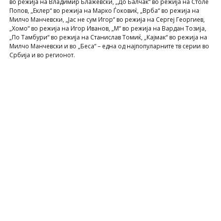
во режија на Владимир Блажевски, „До Балчак“ во режија на Столе
Попов, „Еклер“ во режија на Марко Ѓоковиќ, „Врба“ во режија на
Милчо Манчевски, „Јас не сум Игор“ во режија на Сергеј Георгиев,
„Хомо“ во режија на Игор Иванов, „М“ во режија на Вардан Тозија,
„По Тамбури“ во режија на Станислав Томиќ, „Кајмак“ во режија на
Милчо Манчевски и во „Беса“ – една од најпопуларните тв серии во
Србија и во регионот.