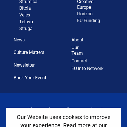
Strumica
Creative
Europe
Bitola
Horizon
Veles
EU Funding
Tetovo
Struga
News
About
Our
Culture Matters
Team
Contact
Newsletter
EU Info Network
Book Your Event
Cookies
Privacy Policy
Legal Notice
Our Website uses cookies to improve
your experience. Read more at our
Copyright ©
2026
Europe House