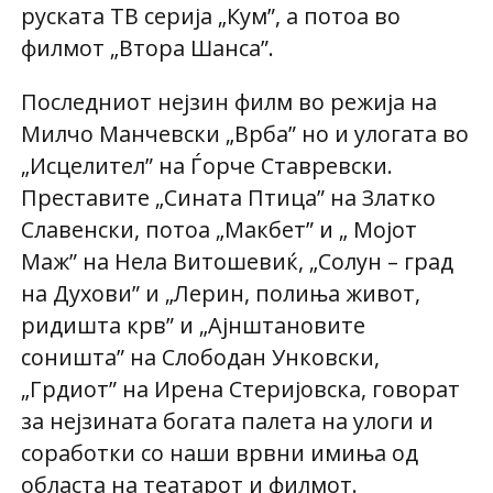
руската ТВ серија „Кум”, а потоа во
филмот „Втора Шанса”.
Последниот нејзин филм во режија на
Милчо Манчевски „Врба” но и улогата во
„Исцелител” на Ѓорче Ставревски.
Преставите „Сината Птица” на Златко
Славенски, потоа „Макбет” и „ Мојот
Маж” на Нела Витошевиќ, „Солун – град
на Духови” и „Лерин, полиња живот,
ридишта крв” и „Ајнштановите
соништа” на Слободан Унковски,
„Грдиот” на Ирена Стеријовска, говорат
за нејзината богата палета на улоги и
соработки со наши врвни имиња од
областа на театарот и филмот.