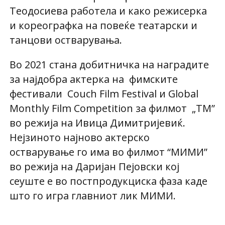
Теодосиева работела и како режисерка
и кореографка на повеќе театарски и
танцови остварувања.
Вo 2021 стана добитничка на наградите
за најдобра актерка на фимските
фестивали Couch Film Festival и Global
Monthly Film Competition за филмот „ТМ”
во режија на Ивица Димитријевиќ.
Нејзиното најново актерско
остварување го има во филмот “МИМИ”
во режија на Даријан Пејовски кој
сеуште е во постпродукциска фаза каде
што го игра главниот лик МИМИ.