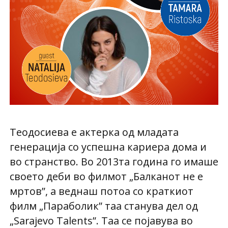
Теодосиева е актерка од младата
генерација со успешна кариера дома и
во странство. Во 2013та година го имаше
своето деби во филмот „Балканот не е
мртов”, а веднаш потоа со краткиот
филм „Параболик” таа станува дел од
„Sarajevo Talents”. Таа се појавува во