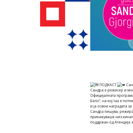
ПОДКАСТ
Сан
Сандра е режисер и мо
Официјалната програма
Бело“, на кој таа е по
и ја освои наградата з
Сандра пишува, режира 
прикажуваше низ кината
поддржан од Агенција 