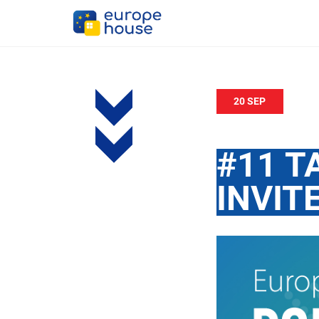
20 SEP
#11 T
INVIT