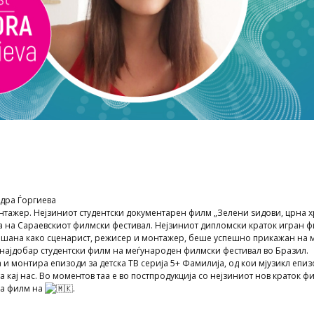
дра Ѓоргиева
нтажер. Нејзиниот студентски документарен филм „Зелени ѕидови, црна х
 на Сараевскиот филмски фестивал. Нејзиниот дипломски краток игран фи
тпишана како сценарист, режисер и монтажер, беше успешно прикажан на
а најдобар студентски филм на меѓународен филмски фестивал во Бразил.
и монтира епизоди за детска ТВ серија 5+ Фамилија, од кои мјузикл епиз
 кај нас. Во моментов таа е во постпродукција со нејзиниот нов краток фи
за филм на
.