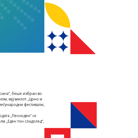
рана“, беше избран во
лм, мјузиклот „Црно и
 меѓународни фестивали,
одата „Песноден“ се
лм „Еден тон сладолед“,