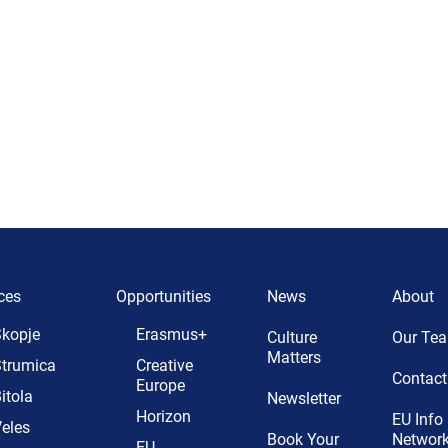
ces
Opportunities
News
About
kopje
Erasmus+
Culture
Our Te
Matters
trumica
Creative
Contact
Europe
itola
Newsletter
Horizon
EU Info
eles
Book Your
Networ
EU