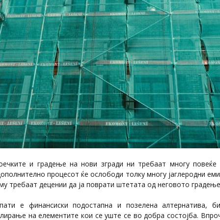
ечките и градење на нови згради ни требаат многу повеќе 
 Дополнително процесот ќе ослободи толку многу јаглеродни ем
 му требаат децении да ја поврати штетата од неговото градење
опати е финансиски подостапна и позелена алтернатива, би
лирање на елементите кои се уште се во добра состојба. Впроч