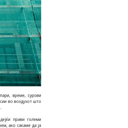
пари, време, сурови
исии во воздухот што
.
дејќи прави големи
ем, ако сакаме да ја