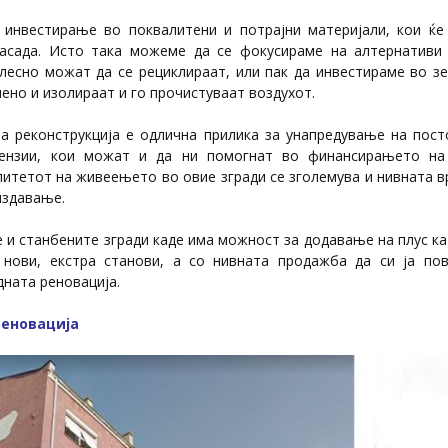
инвестирање во поквалитени и потрајни материјали, кои ќе
асада. Исто така можеме да се фокусираме на алтернативи 
 лесно можат да се рециклираат, или пак да инвестираме во зе
ено и изолираат и го прочистуваат воздухот.
а реконструкција е одлична прилика за унапредување на пост
ензии, кои можат и да ни помогнат во финансирањето на
литетот на живеењето во овие згради се зголемува и нивната в
издавање.
 и станбените згради каде има можност за додавање на плус к
нови, екстра станови, а со нивната продажба да си ја по
дната реновација.
реновација