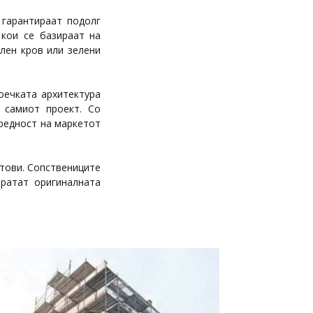
 гарантираат подолг
кои се базираат на
лен кров или зелени
оечката архитектура
 самиот проект. Со
редност на маркетот
атови. Сопствениците
вратат оригиналната