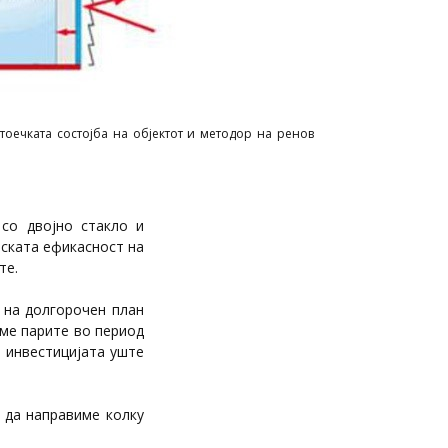
оечката состојба на објектот и методор на реновација / извор: ЕУ
 со двојно стакло и
тската ефикасност на
те.
 на долгорочен план
име парите во период
е инвестицијата уште
 да направиме колку