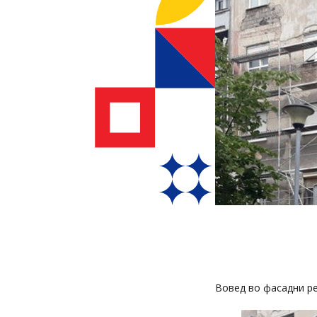
Вовед во фасадни р