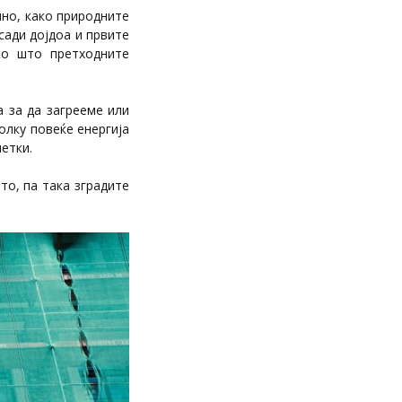
ино, како природните
сади дојдоа и првите
ко што претходните
а за да загрееме или
олку повеќе енергија
етки.
то, па така зградите