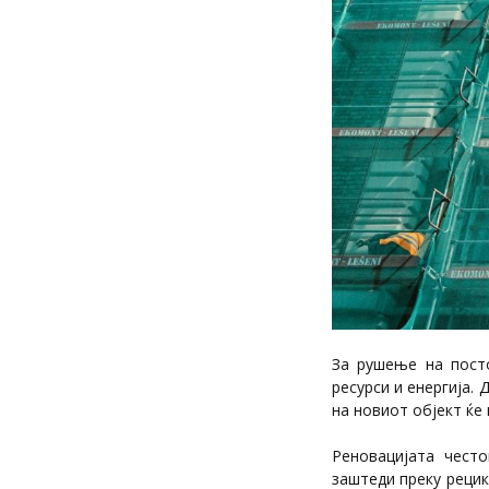
За рушење на посто
ресурси и енергија.
на новиот објект ќе
Реновацијата чест
заштеди преку рецик