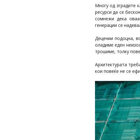
Многу од зградите к
ресурси да се беско
сомнежи дека оваа
генерации се надева
Децении подоцна, во
оладиме еден неизол
трошиме, толку пове
Архитектурата треба
кои повеќе не се еф