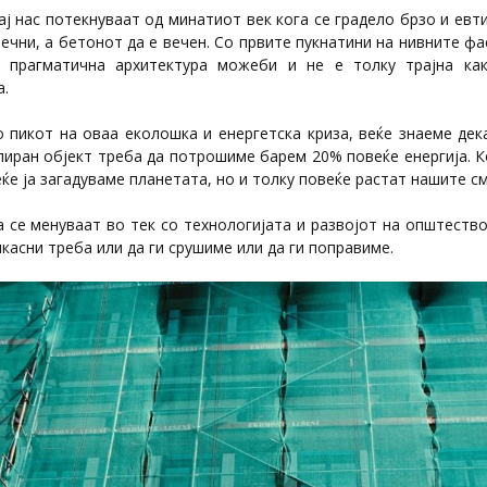
ај нас потекнуваат од минатиот век кога се градело брзо и евт
нечни, а бетонот да е вечен. Со првите пукнатини на нивните фа
 прагматична архитектура можеби и не е толку трајна ка
а.
 пикот на оваа еколошка и енергетска криза, веќе знаеме дек
иран објект треба да потрошиме барем 20% повеќе енергија. К
ќе ја загадуваме планетата, но и толку повеќе растат нашите см
 се менуваат во тек со технологијата и развојот на општество
икасни треба или да ги срушиме или да ги поправиме.