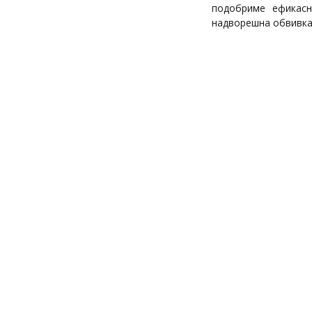
подобриме ефикасн
надворешна обвивка 