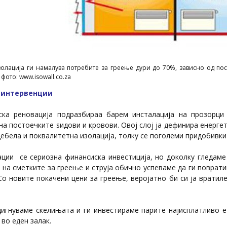
олација ги намалува потребите за греење дури до 70%, зависно од пост
 фото: www.isowall.co.za
 интервенции
ка реновација подразбираа барем инсталација на прозорци
на постоечките ѕидови и кровови. Овој слој ја дефинира енерге
дебела и поквалитетна изолација, толку се поголеми придобивки
ации се сериозна финансиска инвестиција, но доколку гледаме
на сметките за греење и струја обично успеваме да ги поврат
Со новите покачени цени за греење, веројатно би си ја вратил
одигнуваме скелињата и ги инвестираме парите најисплатливо е
во еден залак.