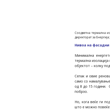
Соодветна термална из
директорат за Енергија;
Нивоа на фасадни
Минимална енергетс
термална изолација 
објектот – колку по
Сепак и овие ренов
само со намалување 
од 8 до 15 гoдини. 
побрзо.
Но, кога веќе ги п
што е можно повеќе 