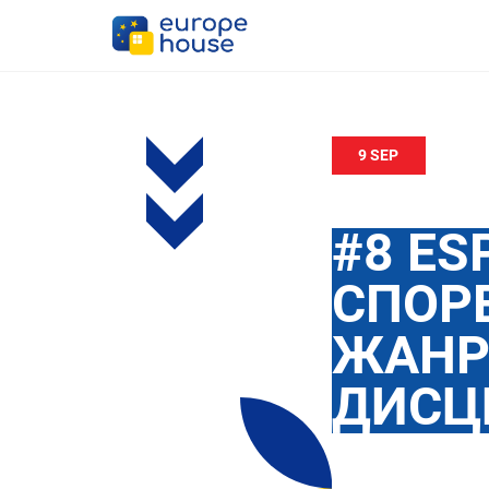
9 SEP
#8 ES
СПОР
ЖАНР
ДИСЦ