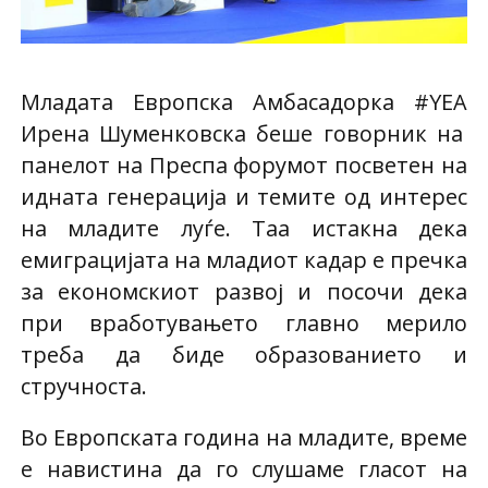
Младата Европска Амбасадорка
#YEA
Ирена Шуменковска беше говорник на
панелот на Преспа форумот
посветен на
идната генерација и темите од интерес
на младите луѓе. Таа истакна дека
емиграцијата на младиот кадар е пречка
за економскиот развој и посочи дека
при вработувањето главно мерило
треба да биде образованието и
стручноста.
Во Европската година на младите, време
е навистина да го слушаме гласот на