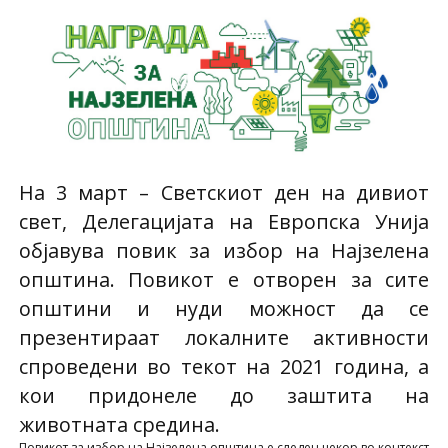
На 3 март – Светскиот ден на дивиот
свет, Делегацијата на Европска Унија
објавува повик за избор на Најзелена
општина. Повикот е отворен за сите
општини и нуди можност да се
презентираат локалните активности
спроведени во текот на 2021 година, а
кои придонеле до заштита на
животната средина.
Повикот за избор на Најзелена општина е следен чекор во контекст