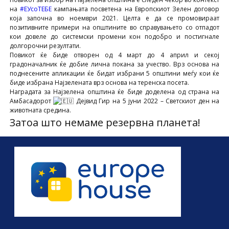
на
#ЕУсоТЕБЕ
кампањата посветена на Европскиот Зелен договор
која започна во ноември 2021. Целта е да се промовираат
позитивните примери на општините во справувањето со отпадот
кои довеле до системски промени кон подобро и постигнале
долгорочни резултати.
Повикот ќе биде отворен од 4 март до 4 април и секој
градоначалник ќе добие лична покана за учество. Врз основа на
поднесените апликации ќе бидат избрани 5 општини меѓу кои ќе
биде избрана Најзелената врз основа на теренска посета.
Наградата за Најзелена општина ќе биде доделена од страна на
Амбасадорот
Дејвид Гир на 5 јуни 2022 – Светскиот ден на
животната средина.
Затоа што немаме резервна планета!