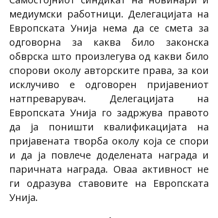
медиумски работници. Делегацијата на
Европската Унија нема да се смета за
одговорна за каква било законска
обврска што произлегува од какви било
спорови околу авторските права, за кои
исклучиво е одговорен пријавениот
натпреварувач. Делегацијата на
Европската Унија го задржува правото
да ја поништи квалификацијата на
пријавената творба околу која се спори
и да ја повлече доделената награда и
паричната награда. Оваа активност не
ги одразува ставовите на Европската
Унија.