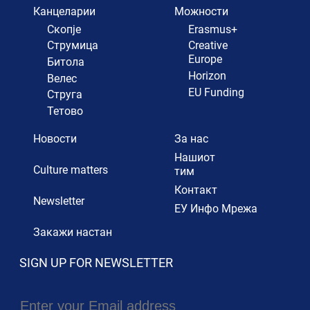
Канцеларии
Можности
Скопје
Erasmus+
Струмица
Creative
Europe
Битола
Horizon
Велес
EU Funding
Струга
Тетово
Новости
За нас
Нашиот
Culture matters
тим
Контакт
Newsletter
ЕУ Инфо Мрежа
Закажи настан
SIGN UP FOR NEWSLETTER