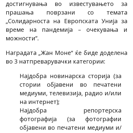
достигнувања во известувањето за
прашања поврзани со темата
„Солидарноста на Европската Унија за
време на пандемија – очекувања и
можности”.
Наградата „Жан Моне“ ќе биде доделена
во 3 натпреварувачки категории:
Најдобра новинарска сторија (за
стории објавени во печатени
медиуми, телевизија, радио и/или
на интернет);
Најдобра репортерска
фотографија (за фотографии
објавени во печатени медиуми и/