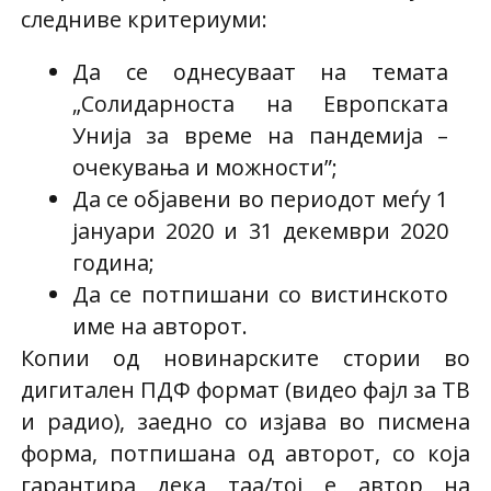
следниве критериуми:
Да се однесуваат на темата
„Солидарноста на Европската
Унија за време на пандемија –
очекувања и можности”;
Да се објавени во периодот меѓу 1
јануари 2020 и 31 декември 2020
година;
Да се потпишани со вистинското
име на авторот.
Копии од новинарските стории во
дигитален ПДФ формат (видео фајл за ТВ
и радио), заедно со изјава во писмена
форма, потпишана од авторот, со која
гарантира дека таа/тој е автор на