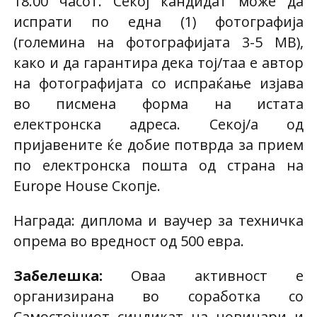
18.00 часот. Секој кандидат може да
испрати по една (1) фотографија
(големина на фотографијата 3-5 MB),
како и да гарантира дека тој/таа е автор
на фотографијата со испраќање изјава
во писмена форма на истата
електронска адреса. Секој/а од
пријавените ќе добие потврда за прием
по електронска пошта од страна на
Europe House Скопје.
Награда: диплома и ваучер за техничка
опрема во вредност од 500 евра.
Забелешка:
Оваа активност е
организирана во соработка со
Самостојниот синдикат на новинари и