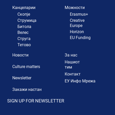
Канцеларии
Можности
Скопје
Erasmus+
Струмица
Creative
Europe
Битола
Horizon
Велес
EU Funding
Струга
Тетово
Новости
За нас
Нашиот
Culture matters
тим
Контакт
Newsletter
ЕУ Инфо Мрежа
Закажи настан
SIGN UP FOR NEWSLETTER