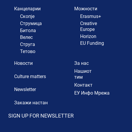
Канцеларии
Можности
Скопје
Erasmus+
Струмица
Creative
Europe
Битола
Horizon
Велес
EU Funding
Струга
Тетово
Новости
За нас
Нашиот
Culture matters
тим
Контакт
Newsletter
ЕУ Инфо Мрежа
Закажи настан
SIGN UP FOR NEWSLETTER