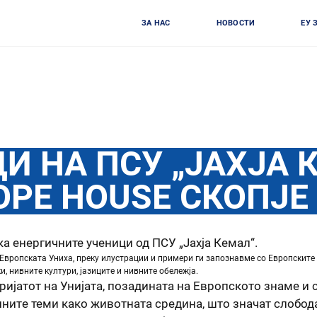
ЗА НАС
НОВОСТИ
ЕУ 
И НА ПСУ „ЈАХЈА 
OPE HOUSE СКОПЈЕ
ка енергичните ученици од ПСУ „Јахја Кемал“.
 Европската Униха, преку илустрации и примери ги запознавме со Европските
и, нивните култури, јазиците и нивните обележја.
ијатот на Унијата, позадината на Европското знаме и 
елнитe теми како животната средина, што значат слобод