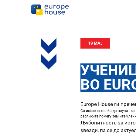
19 МАЈ
УЧЕНИЦ
ВО EUR
Europe House ги прече
Со искрена желба да научат за
разликите помеѓу земјите членк
Љубопитноста за истор
sвезди, па се до акту