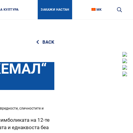
ЗА КУЛТУРА
ЗАКАЖИ НАСТАН
MK
BACK
Face
Link
Insta
КЕМАЛ“
Link
Twitt
Link
Yout
Link
 вредности, сличностите и
симболиката на 12-те
ата и еднаквоста беа