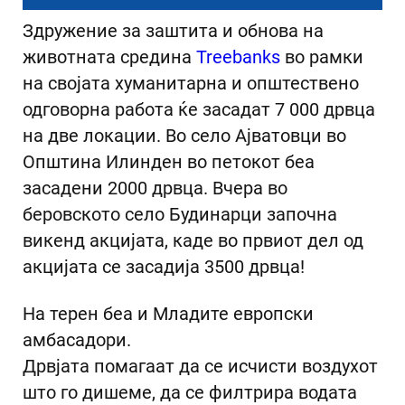
Здружение за заштита и обнова на
животната средина
Treebanks
во рамки
на својата хуманитарна и општествено
одговорна работа ќе засадат 7 000 дрвца
на две локации. Во село Ајватовци во
Општина Илинден во петокот беа
засадени 2000 дрвца. Вчера во
беровското село Будинарци започна
викенд акцијата, каде во првиот дел од
акцијата се засадија 3500 дрвца!
На терен беа и Младите европски
амбасадори.
Дрвјата помагаат да се исчисти воздухот
што го дишеме, да се филтрира водата