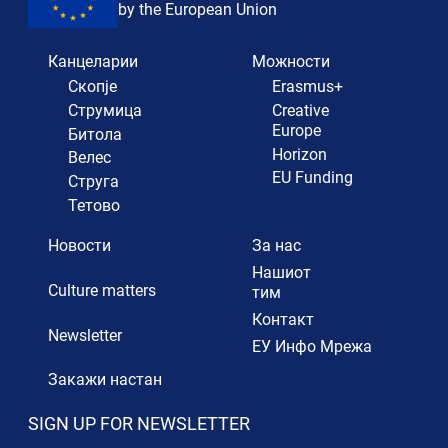
by the European Union
Канцеларии
Можности
Скопје
Erasmus+
Струмица
Creative
Europe
Битола
Horizon
Велес
EU Funding
Струга
Тетово
Новости
За нас
Нашиот
Culture matters
тим
Контакт
Newsletter
ЕУ Инфо Мрежа
Закажи настан
SIGN UP FOR NEWSLETTER