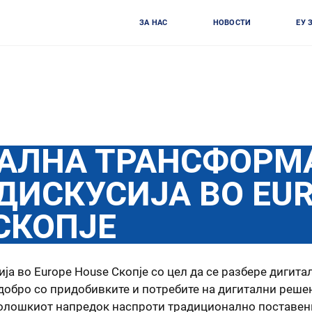
ЗА НАС
НОВОСТИ
ЕУ 
ТАЛНА ТРАНСФОРМ
ДИСКУСИЈА ВО EU
СКОПЈЕ
ја во Europe House Скопје со цел да се разбере дигит
добро со придобивките и потребите на дигитални решен
олошкиот напредок наспроти традиционално поставен