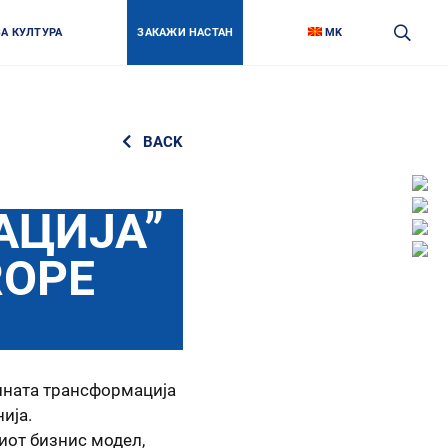
ЗА КУЛТУРА
ЗАКАЖИ НАСТАН
MK
BACK
Face
Link
Insta
АЦИЈА”
Link
Twitt
Link
Yout
ROPE
Link
алната трансформација
ија.
иот бизнис модел,