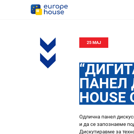
25 МАЈ
“ДИГИ
ПАНЕЛ 
HOUSE 
Одлична панел дискуси
и да се запознаеме по
Дискутиравме за техн