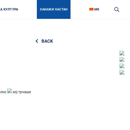
ЗА КУЛТУРА
ЗАКАЖИ НАСТАН
MK
BACK
Face
Link
Insta
Link
Twitt
Link
Yout
Link
рлос
кој трчаше