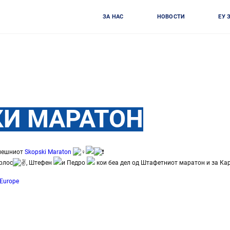
ЗА НАС
НОВОСТИ
ЕУ 
КИ МАРАТОН
енешниот
Skopski Maraton
арлос
, Штефен
и Педро
кои беа дел од Штафетниот маратон и за Ка
Europe