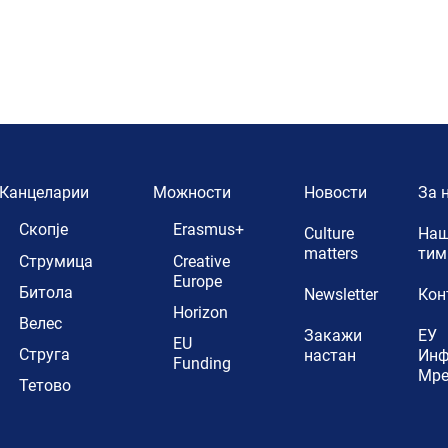
Канцеларии
Можности
Новости
За 
Скопје
Erasmus+
Culture
Наш
matters
тим
Струмица
Creative
Europe
Битола
Newsletter
Кон
Horizon
Велес
Закажи
ЕУ
EU
Струга
настан
Ин
Funding
Мр
Тетово