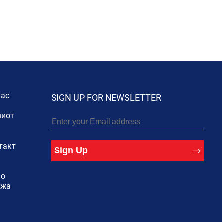
нас
SIGN UP FOR NEWSLETTER
иот
такт
Sign Up
фо
ежа