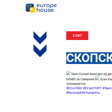
3 ОКТ
СКОПС
Team Europe беше дел од д
БРАВО за Северине
, Хуан К
полумаратон.
#ЕУсоТЕБЕ
#ЕУзаСПОРТ
#Team
#RunningWillChangeYou