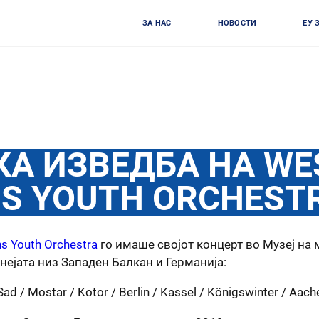
ЗА НАС
НОВОСТИ
ЕУ 
А ИЗВЕДБА НА WE
S YOUTH ORCHEST
s Youth Orchestra
го имаше својот концерт во Музеј на
рнејата низ Западен Балкан и Германија:
 Sad / Mostar / Kotor / Berlin / Kassel / Königswinter / Aac