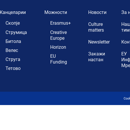
Канцеларии
Можности
Новости
За 
Скопје
Erasmus+
Culture
Наш
matters
тим
Струмица
Creative
Europe
Битола
Newsletter
Кон
Horizon
Велес
Закажи
ЕУ
EU
Струга
настан
Ин
Funding
Мр
Тетово
Coo