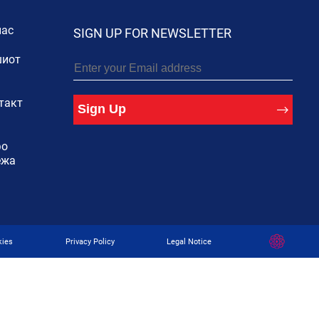
нас
SIGN UP FOR NEWSLETTER
иот
такт
Sign Up
фо
ежа
Developed
kies
Privacy Policy
Legal Notice
By
Digital
Present