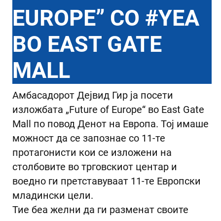
EUROPE” СО #YEA
ВО EAST GATE
MALL
Амбасадорот Дејвид Гир ја посети
изложбата „Future of Europe“ во East Gate
Mall по повод Денот на Европа. Тој имаше
можност да се запознае со 11-те
протагонисти кои се изложени на
столбовите во трговскиот центар и
воедно ги претставуваат 11-те Европски
младински цели.
Тие беа желни да ги разменат своите