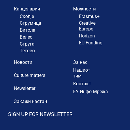
Канцеларии
Можности
Скопје
Erasmus+
Струмица
Creative
Europe
Битола
Horizon
Велес
EU Funding
Струга
Тетово
Новости
За нас
Нашиот
Culture matters
тим
Контакт
Newsletter
ЕУ Инфо Мрежа
Закажи настан
SIGN UP FOR NEWSLETTER