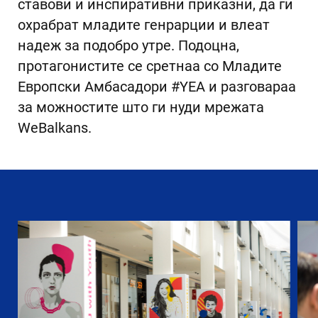
ставови и инспиративни приказни, да ги
охрабрат младите генрарции и влеат
надеж за подобро утре. Подоцна,
протагонистите се сретнаа со Младите
Европски Амбасадори #YEA и разговараа
за можностите што ги нуди мрежата
WeBalkans.