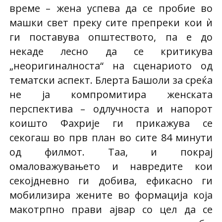
време – жена успева да се пробие во
машки свет преку сите препреки кои ѝ
ги поставува општеството, па е до
некаде лесно да се критикува
„неоригиналноста“ на сценариото од
тематски аспект. Блерта Башоли за среќа
не ја компромитира женската
перспектива – одлучноста и напорот
коишто Фахрије ги прикажува се
секогаш во прв план во сите 84 минути
од филмот. Таа, и покрај
омаловажувањето и навредите кои
секојдневно ги добива, ефикасно ги
мобилизира жените во формација која
макотрпно прави ајвар со цел да се