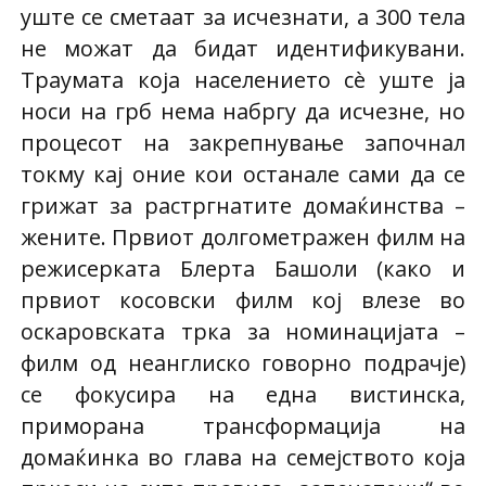
уште се сметаат за исчезнати, а 300 тела
не можат да бидат идентификувани.
Траумата која населението сè уште ја
носи на грб нема набргу да исчезне, но
процесот на закрепнување започнал
токму кај оние кои останале сами да се
грижат за растргнатите домаќинства –
жените. Првиот долгометражен филм на
режисерката Блерта Башоли (како и
првиот косовски филм кој влезе во
оскаровската трка за номинацијата –
филм од неанглиско говорно подрачје)
се фокусира на една вистинска,
приморана трансформација на
домаќинка во глава на семејството која