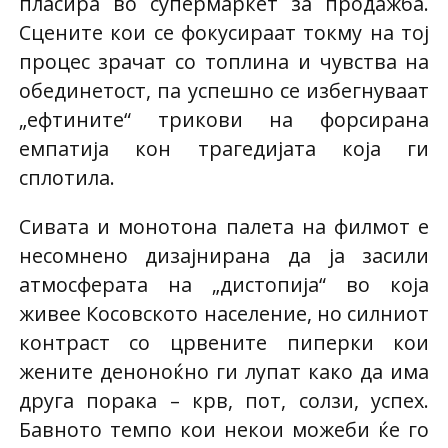
пласира во супермаркет за продажба.
Сцените кои се фокусираат токму на тој
процес зрачат со топлина и чувства на
обединетост, па успешно се избегнуваат
„ефтините“ трикови на форсирана
емпатија кон трагедијата која ги
сплотила.
Сивата и монотона палета на филмот е
несомнено дизајнирана да ја засили
атмосферата на „дистопија“ во која
живее Косовското население, но силниот
контраст со црвените пиперки кои
жените деноноќно ги лупат како да има
друга порака – крв, пот, солзи, успех.
Бавното темпо кои некои можеби ќе го