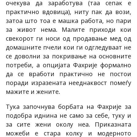
очекува да заработува (таа сепак е
практично вдовица), ниту пак да вози,
затоа што тоа е машка работа, но пари
за живот нема. Малите приходи кои
свекорот ги носи од продавање мед од
домашните пчели кои ги одгледуваат не
се доволни за покривање на основните
потреби, а опцијата Фахрије формално
да се вработи практично не постои
поради изразената нееднаквост помеѓу
мажите и жените.
Тука започнува борбата на Фахрије за
подобра иднина не само за себе, туку и
за сите жени околу неа. Приказната
можеби е стара колку и модерното