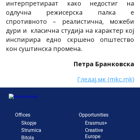
интерпретираат како недостиг на
одлучна режисерска палка е
спротивното – реалистична, можеби
дури и класична студија на карактер кој
инспирира едно скршено општество
кон суштинска промена.
Петра Бранковска
Гледај.мк (mkc.mk)
Offices
Opportunities
Skopje
Erasmus+
Strumica
Creative
Europe
Bitola