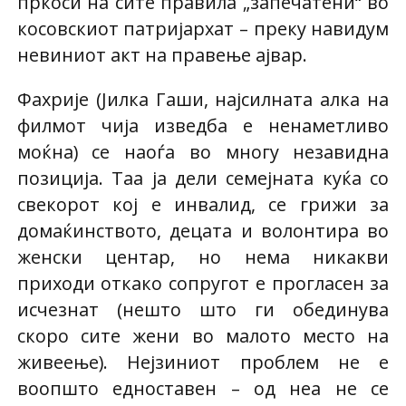
пркоси на сите правила „запечатени“ во
косовскиот патријархат – преку навидум
невиниот акт на правење ајвар.
Фахрије (Јилка Гаши, најсилната алка на
филмот чија изведба е ненаметливо
моќна) се наоѓа во многу незавидна
позиција. Таа ја дели семејната куќа со
свекорот кој е инвалид, се грижи за
домаќинството, децата и волонтира во
женски центар, но нема никакви
приходи откако сопругот е прогласен за
исчезнат (нешто што ги обединува
скоро сите жени во малото место на
живеење). Нејзиниот проблем не е
воопшто едноставен – од неа не се