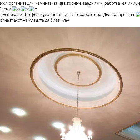
ански организации изминативе две години заеднички работеа на иници
блеми.
исуствуваше Штефен Худолин, шеф за соработка на Делегацијата на
огне гласот на младите да биде чуен.