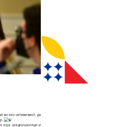
т во еко-активизмот, да
ор.
во која средношколци и