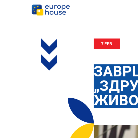
7 FEB
ЗАВР
„ЗДР
ЖИВО