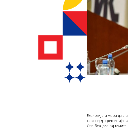
Екологијата мора да ст
се изнајдат решенија з
Ова беа дел од темите