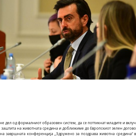
ане дел од формалниот образовен систем, да се поттикнат младите и вклуча
а заштита на животната средина и доближиме до Европскиот зелен догов
 на завршната конференција „Здружено за поздравa животна средина“ 