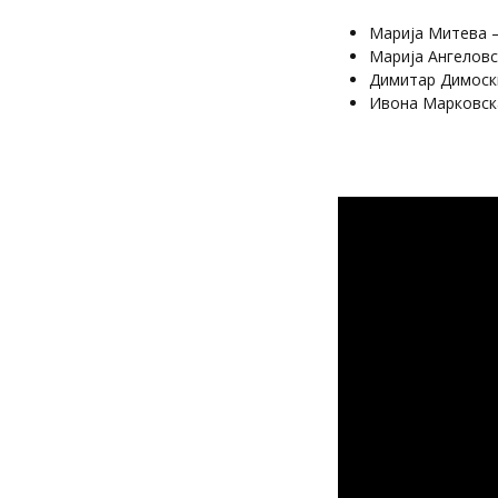
Марија Митева –
Марија Ангеловс
Димитар Димоск
Ивона Марковска