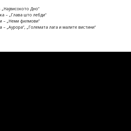
 „Највисокото Дно“
ка – „Глава што лебди“
и – „Неми филмови“
 – „Аурора“, „Големата лага и малите вистини“