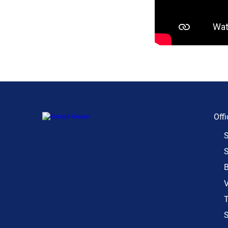
Offi
S
S
B
V
T
S