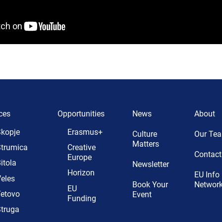
ces
Opportunities
News
About
kopje
Erasmus+
Culture
Our Te
Matters
trumica
Creative
Contact
Europe
itola
Newsletter
Horizon
EU Info
eles
Book Your
Networ
EU
etovo
Event
Funding
truga