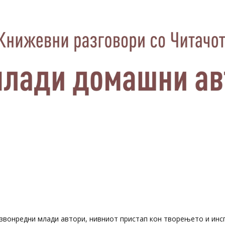
извонредни млади автори, нивниот пристап кон творењето и инс