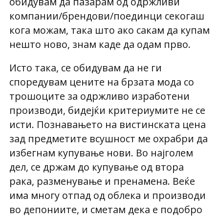
обидувам да пазарам од одржливи
компании/брендови/поединци секогаш
кога можам, така што ако сакам да купам
нешто ново, знам каде да одам прво.
Исто така, се обидувам да не ги
споредувам цените на брзата мода со
трошоците за одржливо изработени
производи, бидејќи критериумите не се
исти. Познавањето на вистинската цена
зад предметите всушност ме охрабри да
избегнам купување нови. Во најголем
дел, се држам до купување од втора
рака, разменување и пренамена. Веќе
има многу отпад од облека и производи
во депониите, и сметам дека е подобро