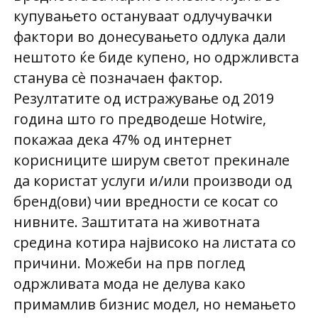
купувањето остануваат одлучувачки
фактори во донесувањето одлука дали
нештото ќе биде купено, но одржливста
станува сѐ позначаен фактор.
Резултатите од истражување од 2019
година што го предводеше Hotwire,
покажаа дека 47% од интернет
корисниците ширум светот прекинале
да користат услуги и/или производи од
бренд(ови) чии вредности се косат со
нивните. Заштитата на животната
средина котира највисоко на листата со
причини. Можеби на прв поглед
одржливата мода не делува како
примамлив бизнис модел, но немањето