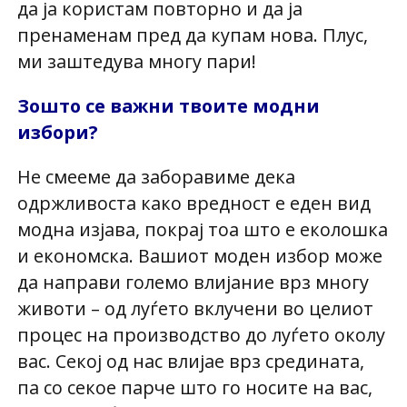
да ја користам повторно и да ја
пренаменам пред да купам нова. Плус,
ми заштедува многу пари!
Зошто се важни твоите модни
избори?
Не смееме да заборавиме дека
одржливоста како вредност е еден вид
модна изјава, покрај тоа што е еколошка
и економска. Вашиот моден избор може
да направи големо влијание врз многу
животи – од луѓето вклучени во целиот
процес на производство до луѓето околу
вас. Секој од нас влијае врз средината,
па со секое парче што го носите на вас,