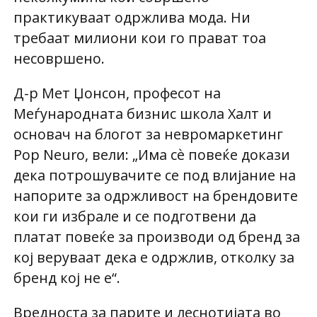
практикуваат одржлива мода. Ни
требаат милиони кои го прават тоа
несовршено.
Д-р Мет Џонсон, професот на
Меѓународната бизнис школа Халт и
основач на блогот за невромаркетинг
Pop Neuro, вели: „Има сѐ повеќе докази
дека потрошувачите се под влијание на
напорите за одржливост на брендовите
кои ги избрале и се подготвени да
платат повеќе за производи од бренд за
кој веруваат дека е одржлив, отколку за
бренд кој не е“.
Вредноста за парите и леснотијата во