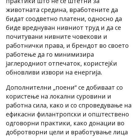
практики што не се штетни за
животната средина, вработените да
бидат соодветно платени, односно да
биде вреднуван нивниот труд и да се
почитувани нивните човекови и
работнички права, и брендот во своето
работење да го минимизира
јаглеродниот отпечаток, користејќи
обновливи извори на енергија.
Дополнителни „поени“ се добиваат со
користење на локални суровини и
работна сила, како и со спроведување на
ефикасни филантропски и општествено
одговорни практики, како донации во
добротворни цели и вработување лица