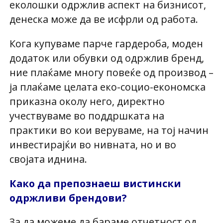
еколошки одржлив аспект на бизнисот,
денеска може да ве исфрли од работа.
Кога купуваме парче гардероба, моден
додаток или обувки од одржлив бренд,
ние плаќаме многу повеќе од производ –
ја плаќаме целата еко-социо-економска
приказна околу него, директно
учествуваме во поддршката на
практики во кои веруваме, на тој начин
инвестирајќи во нивната, но и во
својата иднина.
Како да препознаеш вистински
одржливи брендови?
За да можеме да бараме отчетност од