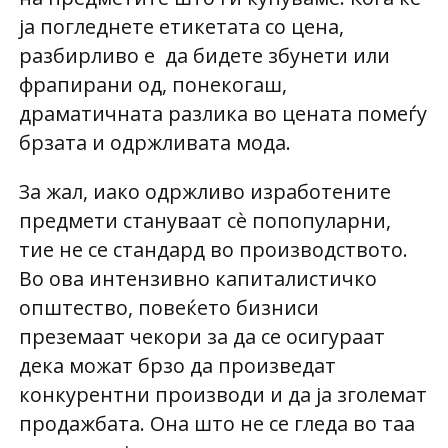
ја погледнете етикетата со цена,
разбирливо е да бидете збунети или
фрапирани од, понекогаш,
драматичната разлика во цената помеѓу
брзата и одржливата мода.
За жал, иако одржливо изработените
предмети стануваат сѐ попопуларни,
тие не се стандард во производството.
Во ова интензивно капиталистичко
општество, повеќето бизниси
преземаат чекори за да се осигураат
дека можат брзо да произведат
конкурентни производи и да ја зголемат
продажбата. Она што не се гледа во таа