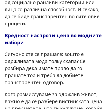
од социјално ранливи категории или
лица со различна способност. И секако,
да се биде транспарентен во сите овие
процеси.
Вредност наспроти цена во модните
избори
Сигурно сте се прашале: зошто е
одржливата мода толку скапа? Се
разбира дека имате право да го
прашате тоа и треба да добиете
транспарентен одговор.
Кога размислуваме за одржлив живот,
важно е да се разбере вистинската цена
на предметите што ги купуваме. Кога ќе