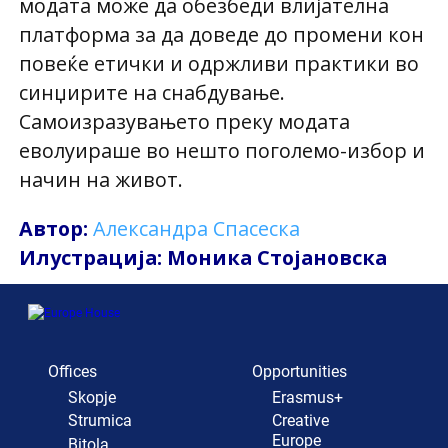
модата може да обезбеди влијателна
платформа за да доведе до промени кон
повеќе етички и одржливи практики во
синџирите на снабдување.
Самоизразувањето преку модата
еволуираше во нешто поголемо-избор и
начин на живот.
Автор:
Александра Спасеска
Илустрација: Моника Стојановска
Offices
Opportunities
Skopje
Erasmus+
Strumica
Creative
Europe
Bitola