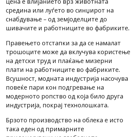
цена е влијанието врз животната
средина или луѓето во синџирот на
снабдување – од земјоделците до
шивачите и работниците во фабриките.
Правењето отстапки за да се намалат
трошоците може да вклучува користење
на детски труд и плаќање мизерни
плати на работниците во фабриките.
Всушност, модната индустрија насочува
повеќе пари кон подгревање на
модерното ропство од која било друга
индустрија, покрај технолошката.
Брзото производство на облека е исто
така еден од примарните