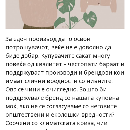
За еден производ да го освои
потрошувачот, веќе не е доволно да
биде добар. Купувачите сакат многу
повеќе од квалитет – честопати бараат и
поддржуваат производи и брендови кои
имаат слични вредности со нивните.
Ова се чини е очигледно. Зошто би
поддржувале бренд со нашата куповна
моќ, ако не се согласуваме со неговите
општествени и еколошки вредности?
Соочени со климатската криза, чии