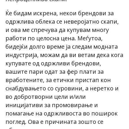
Ќе бидам искрена, некои брендови за
одржлива облека се неверојатно скапи,
и ова ме спречува да купувам многу
работи по целосна цена. Меѓутоа,
бидејќи долго време ја следам модната
индустрија, можам да ви ветам дека кога
купувате од одржливи брендови,
вашите пари одат за фер плати за
вработените, за етички пристап кон
снабдувањето со суровини, а неретко и
во добротворни цели и/или
иницијативи за промовирање и
помагање на одржливоста во поширок
поглед. Ова е причината зошто се