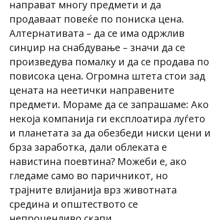
направат многу предмети и да
продаваат повеќе по пониска цена.
Алтернативата – да се има одржлив
синџир на снабдување – значи да се
произведува помалку и да се продава по
повисока цена. Огромна штета стои зад
цената на неетички направените
предмети. Мораме да се запрашаме: Ако
некоја компанија ги експлоатира луѓето
и планетата за да обезбеди ниски цени и
брза заработка, дали облеката е
навистина поевтина? Можеби е, ако
гледаме само во паричникот, но
трајните влијанија врз животната
средина и општеството се
непроценливо скапи.