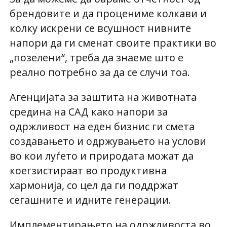
брендовите и да процениме колкави и
колку искрени се всушност нивните
напори да ги сменат своите практики во
„позелени“, треба да знаеме што е
реално потребно за да се случи тоа.
Агенцијата за заштита на животната
средина на САД како напори за
одржливост на еден бизнис ги смета
создавањето и одржувањето на услови
во кои луѓето и природата можат да
коегзистираат во продуктивна
хармонија, со цел да ги поддржат
сегашните и идните генерации.
Имплементирањето на одржливоста во