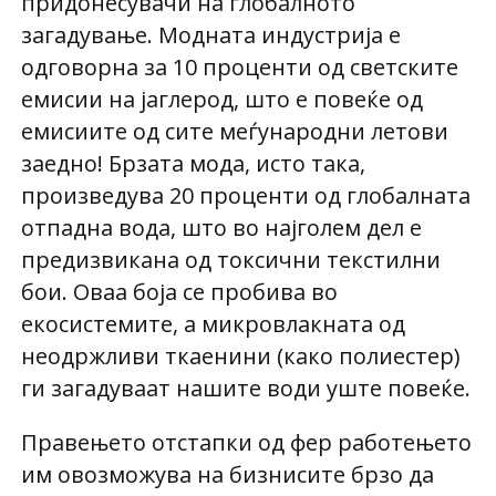
придонесувачи на глобалното
загадување. Модната индустрија е
одговорна за 10 проценти од светските
емисии на јаглерод, што е повеќе од
емисиите од сите меѓународни летови
заедно! Брзата мода, исто така,
произведува 20 проценти од глобалната
отпадна вода, што во најголем дел е
предизвикана од токсични текстилни
бои. Оваа боја се пробива во
екосистемите, а микровлакната од
неодржливи ткаенини (како полиестер)
ги загадуваат нашите води уште повеќе.
Правењето отстапки од фер работењето
им овозможува на бизнисите брзо да