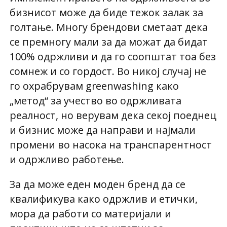
бизнисот може да биде тежок залак за
голтање. Многу брендови сметаат дека
се премногу мали за да можат да бидат
100% одржливи и да го соопштат тоа без
сомнеж и со гордост. Во никој случај не
го охрабрувам greenwashing како
„метод“ за учество во одржливата
реалност, но верувам дека секој поеднец
и бизнис може да направи и најмали
промени во насока на транспарентност
и одржливо работење.
За да може еден моден бренд да се
квалификува како одржлив и етички,
мора да работи со материјали и