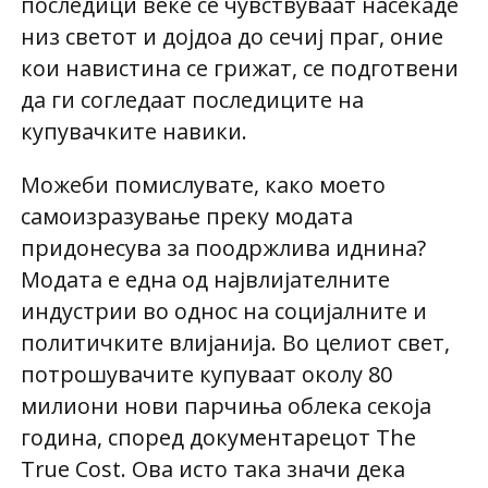
последици веќе се чувствуваат насекаде
низ светот и дојдоа до сечиј праг, оние
кои навистина се грижат, се подготвени
да ги согледаат последиците на
купувачките навики.
Можеби помислувате, како моето
самоизразување преку модата
придонесува за поодржлива иднина?
Модата е една од највлијателните
индустрии во однос на социјалните и
политичките влијанија. Во целиот свет,
потрошувачите купуваат околу 80
милиони нови парчиња облека секоја
година, според документарецот The
True Cost. Ова исто така значи дека