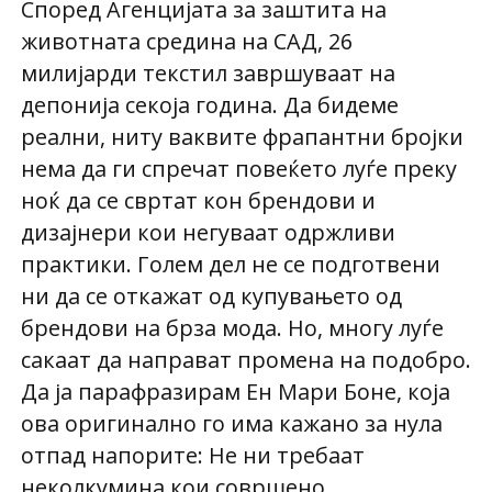
Според Агенцијата за заштита на
животната средина на САД, 26
милијарди текстил завршуваат на
депонија секоја година. Да бидеме
реални, ниту ваквите фрапантни бројки
нема да ги спречат повеќето луѓе преку
ноќ да се свртат кон брендови и
дизајнери кои негуваат одржливи
практики. Голем дел не се подготвени
ни да се откажат од купувањето од
брендови на брза мода. Но, многу луѓе
сакаат да направат промена на подобро.
Да ја парафразирам Ен Мари Боне, која
ова оригинално го има кажано за нула
отпад напорите: Не ни требаат
неколкумина кои совршено