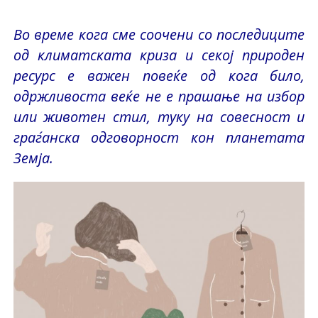
Во време кога сме соочени со последиците
од климатската криза и секој природен
ресурс е важен повеќе од кога било,
одржливоста веќе не е прашање на избор
или животен стил, туку на совесност и
граѓанска одговорност кон планетата
Земја.