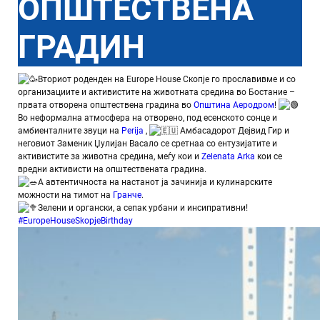
ОПШТЕСТВЕНА
ГРАДИН
Вториот роденден на Europe House Скопје го прославивме и со
организациите и активистите на животната средина во Бостание –
првата отворена општествена градина во
Општина Аеродром
!
Во неформална атмосфера на отворено, под есенското сонце и
амбиенталните звуци на
Perija
,
Амбасадорот Дејвид Гир и
неговиот Заменик Џулијан Васало се сретнаа со ентузијатите и
активистите за животна средина, меѓу кои и
Zelenata Arka
кои се
вредни активисти на општествената градина.
А автентичноста на настанот ја зачинија и кулинарските
можности на тимот на
Гранче
.
Зелени и органски, а сепак урбани и инсипративни!
#EuropeHouseSkopjeBirthday