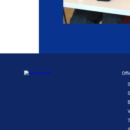
Offi
S
S
B
V
T
S