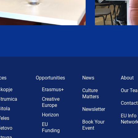
ces
Opportunities
News
About
kopje
Erasmus+
Culture
Our Te
Matters
trumica
Creative
Contact
Europe
itola
Newsletter
Horizon
EU Info
eles
Book Your
Networ
EU
etovo
Event
Funding
truga