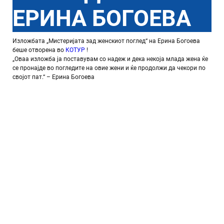
ЕРИНА БОГОЕВА
Изложбата „Мистеријата зад женскиот поглед“ на Ерина Богоева
беше отворена во
КОТУР
!
„Оваа изложба ја поставувам со надеж и дека некоја млада жена ќе
се пронајде во погледите на овие жени и ќе продолжи да чекори по
својот пат.“ – Ерина Богоева