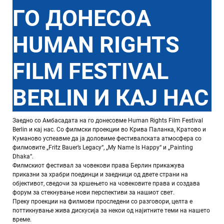
ГО ДОНЕСОА
HUMAN RIGHTS
FILM FESTIVAL
BERLIN И КАЈ НАС
Заедно со Амбасадата на го донесовме
Human Rights Film Festival
Berlin
и кај нас. Со филмски проекции во Крива Паланка, Кратово и
Куманово успеавме да ја доловиме фестивалската атмосфера со
филмовите „Fritz Bauer’s Legacy“, „My Name Is Happy“ и „Painting
Dhaka“.
Филмскиот фестивал за човекови права Берлин прикажува
приказни за храбри поединци и заедници од двете страни на
објективот, сведочи за кршењето на човековите права и создава
форум за стекнување нови перспективи за нашиот свет.
Преку проекции на филмови проследени со разговори, целта е
поттикнување жива дискусија за некои од најитните теми на нашето
време.