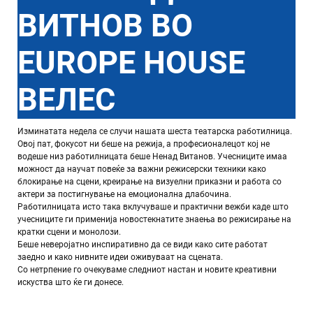
ВИТНОВ ВО
EUROPE HOUSE
ВЕЛЕС
Изминатата недела се случи нашата шеста театарска работилница.
Овој пат, фокусот ни беше на режија, а професионалецот кој не
водеше низ работилницата беше Ненад Витанов. Учесниците имаа
можност да научат повеќе за важни режисерски техники како
блокирање на сцени, креирање на визуелни приказни и работа со
актери за постигнување на емоционална длабочина.
Работилницата исто така вклучуваше и практични вежби каде што
учесниците ги применија новостекнатите знаења во режисирање на
кратки сцени и монолози.
Беше неверојатно инспиративно да се види како сите работат
заедно и како нивните идеи оживуваат на сцената.
Со нетрпение го очекуваме следниот настан и новите креативни
искуства што ќе ги донесе.