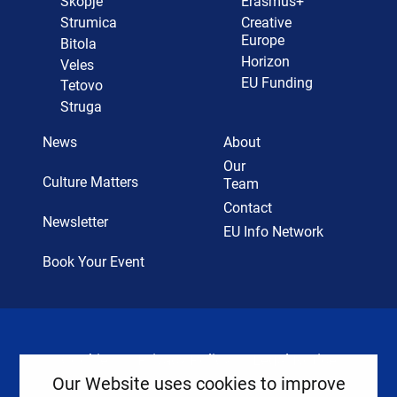
Skopje
Erasmus+
Strumica
Creative
Europe
Bitola
Horizon
Veles
EU Funding
Tetovo
Struga
News
About
Our
Culture Matters
Team
Contact
Newsletter
EU Info Network
Book Your Event
Cookies
Privacy Policy
Legal Notice
Our Website uses cookies to improve