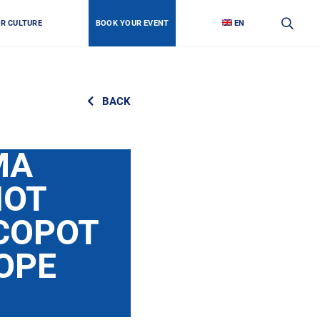
OR CULTURE
BOOK YOUR EVENT
EN
BACK
МА
ИОТ
СОРОТ
OPE