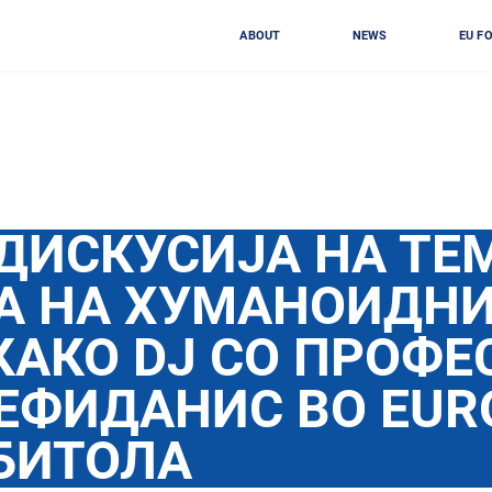
ABOUT
NEWS
EU F
ДИСКУСИЈА НА ТЕ
А НА ХУМАНОИДН
КАКО DJ СО ПРОФЕ
ЕФИДАНИС ВО EUR
БИТОЛА