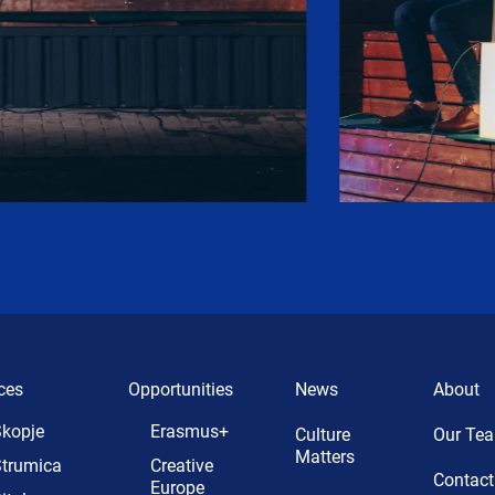
ces
Opportunities
News
About
kopje
Erasmus+
Culture
Our Te
Matters
trumica
Creative
Contact
Europe