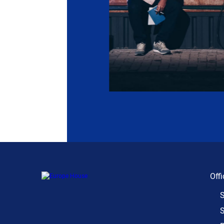
Offi
S
S